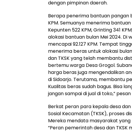
dengan pimpinan daerah.
Berapa penerima bantuan pangan be
KPM. Semuanya menerima bantuan b
Kepunten 522 KPM, Grinting 341 KPM
alokasi bantuan bulan Mei 2024. Di 
mencapai 92.127 KPM. Tempat tingg
menerima beras untuk alokasi bulan M
dan TKSK yang telah membantu distri
bertemu warga Desa Grogol. Suband
harga beras juga mengendalikan ang
di Sidoarjo. Terutama, membantu 
Kualitas beras sudah bagus. Bisa lan
jangan sampai di jual di toko,” pesan
Berkat peran para kepala desa dan 
Sosial Kecamatan (TKSK), proses dis
Mereka mendata masyarakat yang t
”Peran pemerintah desa dan TKSK 