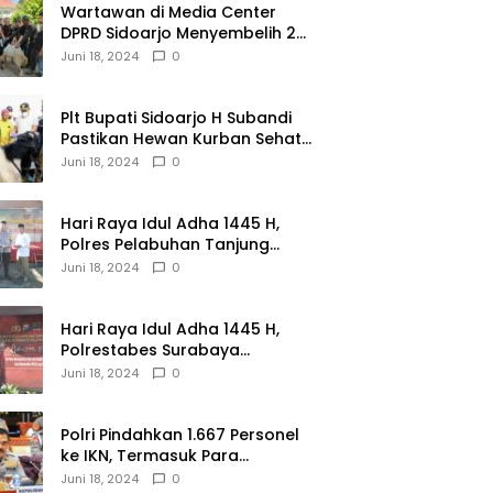
Wartawan di Media Center
DPRD Sidoarjo Menyembelih 2
Ekor Kambing
Juni 18, 2024
0
Plt Bupati Sidoarjo H Subandi
Pastikan Hewan Kurban Sehat
dan Aman
Juni 18, 2024
0
Hari Raya Idul Adha 1445 H,
Polres Pelabuhan Tanjung
Perak Salurkan 49 Hewan
Juni 18, 2024
0
Korban.
Hari Raya Idul Adha 1445 H,
Polrestabes Surabaya
Menerima dan Menyalurkan
Juni 18, 2024
0
143 Hewan Kurban
Polri Pindahkan 1.667 Personel
ke IKN, Termasuk Para
Jenderal.
Juni 18, 2024
0