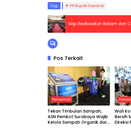
Tag:
Plt Bupati Subandi
Siap Realisasikan Rekam dan C
Pos Terkait
Pemerintah
Pemeri
Tekan Timbulan Sampah,
Wali Ko
ASN Pemkot Surabaya Wajib
Bersih 
Kelola Sampah Organik dari
Direks
Rumah
Diminta