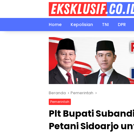
Langsung
ke
konten
Home
Kepolisian
TNI
DPR
Beranda
Pemerintah
Pemerintah
Plt Bupati Suband
Petani Sidoarjo 