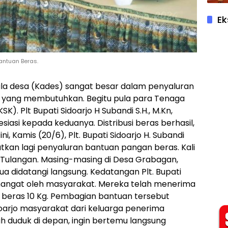
Ek
antuan Beras.
kepala desa (Kades) sangat besar dalam penyaluran
 yang membutuhkan. Begitu pula para Tenaga
). Plt Bupati Sidoarjo H Subandi S.H., M.Kn,
asi kepada keduanya. Distribusi beras berhasil,
ni, Kamis (20/6), Plt. Bupati Sidoarjo H. Subandi
kan lagi penyaluran bantuan pangan beras. Kali
n Tulangan. Masing-masing di Desa Grabagan,
ua didatangi langsung. Kedatangan Plt. Bupati
angat oleh masyarakat. Mereka telah menerima
beras 10 Kg. Pembagian bantuan tersebut
udoarjo masyarakat dari keluarga penerima
 duduk di depan, ingin bertemu langsung