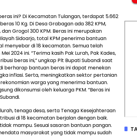
ras ini? Di Kecamatan Tulangan, terdapat 5.662
eras 10 Kg. Di Desa Grabagan ada 382 KPM,
, dan Grogol 300 KPM. Beras ini merupakan
wilayah Sidoarjo, total KPM penerima bantuan
al menyebar di 18 kecamatan. Semua telah
ei 2024 ini. ”Terima kasih Pak Lurah, Pak Kades,
busi beras ini,” ungkap Plt Bupati Subandi saat
i berharap bantuan beras ini dapat menekan
ka inflasi. Serta, meningkatkan sektor pertanian
perekonomian warga yang menerima bantuan.
gsung dikonsumsi oleh keluarga PKM. ”Beras ini
 Subandi.
lurah, tenaga desa, serta Tenaga Kesejahteraan
tribusi di 18 kecamatan berjalan dengan baik.
idak mampu. Sesuai sasaran bantuan pangan.
TA
mendata masyarakat yang tidak mampu sudah