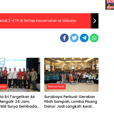
etak E-KTP di Setiap Kecamatan di Sidoarjo
ntah
Pemerintah
ta Eri Targetkan Air
Surabaya Perkuat Gerakan
Mengalir 24 Jam,
Pilah Sampah, Lomba Pisang
i PAM Surya Sembada
Danor Jadi Langkah Awal
 Libatkan Investor
Menuju Kampung Pancasila