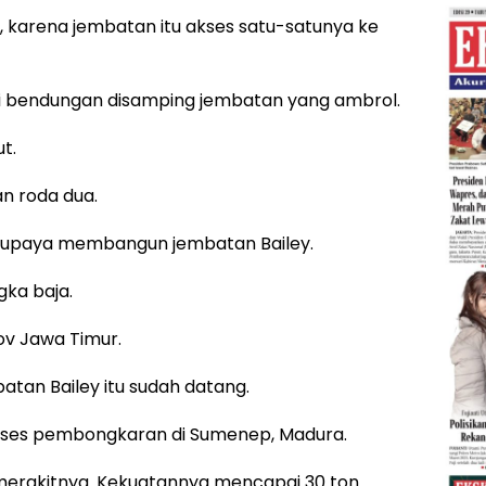
 karena jembatan itu akses satu-satunya ke
ri bendungan disamping jembatan yang ambrol.
t.
n roda dua.
erupaya membangun jembatan Bailey.
ka baja.
ov Jawa Timur.
tan Bailey itu sudah datang.
oses pembongkaran di Sumenep, Madura.
merakitnya. Kekuatannya mencapai 30 ton.