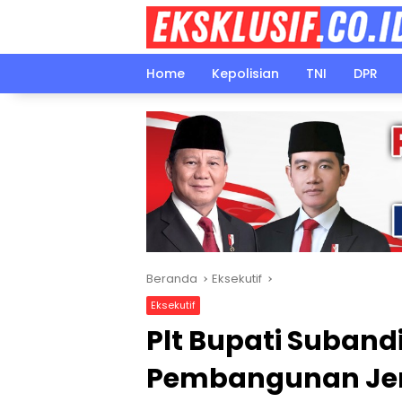
Langsung
ke
konten
Home
Kepolisian
TNI
DPR
Beranda
Eksekutif
Eksekutif
Plt Bupati Suban
Pembangunan Je