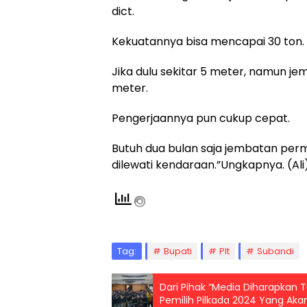
dict.
Kekuatannya bisa mencapai 30 ton.
Jika dulu sekitar 5 meter, namun 
meter.
Pengerjaannya pun cukup cepat.
Butuh dua bulan saja jembatan per
dilewati kendaraan.”Ungkapnya. (Ali
Tag:
Bupati
Plt
Subandi
Dari Pihak “Media Diharapkan T
Pemilih Pilkada 2024 Yang Ak