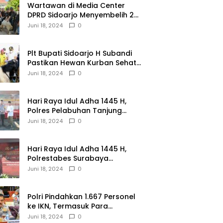
Wartawan di Media Center
DPRD Sidoarjo Menyembelih 2
Ekor Kambing
Juni 18, 2024
0
Plt Bupati Sidoarjo H Subandi
Pastikan Hewan Kurban Sehat
dan Aman
Juni 18, 2024
0
Hari Raya Idul Adha 1445 H,
Polres Pelabuhan Tanjung
Perak Salurkan 49 Hewan
Juni 18, 2024
0
Korban.
Hari Raya Idul Adha 1445 H,
Polrestabes Surabaya
Menerima dan Menyalurkan
Juni 18, 2024
0
143 Hewan Kurban
Polri Pindahkan 1.667 Personel
ke IKN, Termasuk Para
Jenderal.
Juni 18, 2024
0