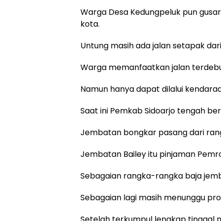
Warga Desa Kedungpeluk pun gusar,
kota.
Untung masih ada jalan setapak da
Warga memanfaatkan jalan terdebu
Namun hanya dapat dilalui kendaraa
Saat ini Pemkab Sidoarjo tengah b
Jembatan bongkar pasang dari rang
Jembatan Bailey itu pinjaman Pemr
Sebagaian rangka-rangka baja jemba
Sebagaian lagi masih menunggu pr
Setelah terkumpul lengkap tinggal 