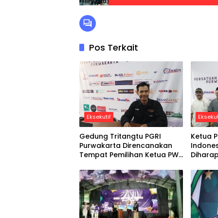
Pos Terkait
Eksekutif
Eksekut
Gedung Tritangtu PGRI
Ketua 
Purwakarta Direncanakan
Indones
Tempat Pemilihan Ketua PWI
Dihara
29 April 2025
Lebih B