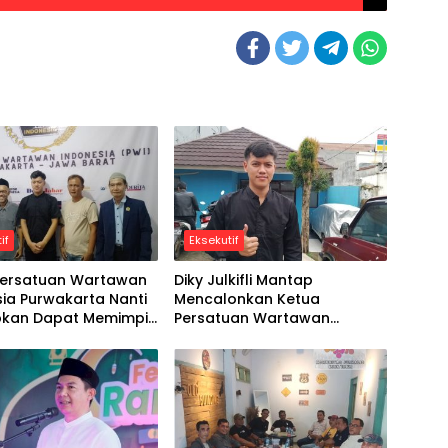
if
Eksekutif
Persatuan Wartawan
Diky Julkifli Mantap
ia Purwakarta Nanti
Mencalonkan Ketua
pkan Dapat Memimpin
Persatuan Wartawan
aik Dan Maju
Indonesia Kabupaten
Purwakarta