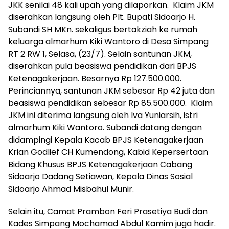
JKK senilai 48 kali upah yang dilaporkan. Klaim JKM
diserahkan langsung oleh Plt. Bupati Sidoarjo H.
Subandi SH MKn. sekaligus bertakziah ke rumah
keluarga almarhum Kiki Wantoro di Desa Simpang
RT 2 RW 1, Selasa, (23/7). Selain santunan JKM,
diserahkan pula beasiswa pendidikan dari BPJS
Ketenagakerjaan. Besarnya Rp 127.500.000.
Perinciannya, santunan JKM sebesar Rp 42 juta dan
beasiswa pendidikan sebesar Rp 85.500.000. Klaim
JKM ini diterima langsung oleh Iva Yuniarsih, istri
almarhum Kiki Wantoro. Subandi datang dengan
didampingi Kepala Kacab BPJS Ketenagakerjaan
Krian Godlief CH Kumendong, Kabid Kepersertaan
Bidang Khusus BPJS Ketenagakerjaan Cabang
Sidoarjo Dadang Setiawan, Kepala Dinas Sosial
Sidoarjo Ahmad Misbahul Munir.
Selain itu, Camat Prambon Feri Prasetiya Budi dan
Kades Simpang Mochamad Abdul Kamim juga hadir.