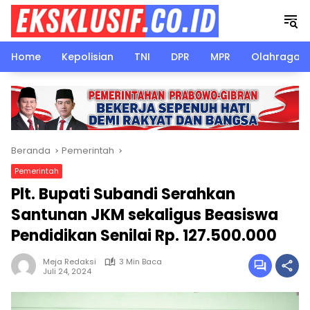
Langsung
ke
konten
Home
Kepolisian
TNI
DPR
MPR
Olahraga
Beranda
Pemerintah
Pemerintah
Plt. Bupati Subandi Serahkan
Santunan JKM sekaligus Beasiswa
Pendidikan Senilai Rp. 127.500.000
Meja Redaksi
3 Min Baca
Juli 24, 2024