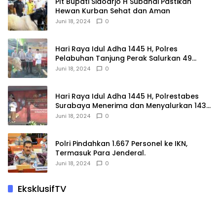
Plt Bupati Sidoarjo H Subandi Pastikan
Hewan Kurban Sehat dan Aman
Juni 18, 2024
0
Hari Raya Idul Adha 1445 H, Polres
Pelabuhan Tanjung Perak Salurkan 49
Hewan Korban.
Juni 18, 2024
0
Hari Raya Idul Adha 1445 H, Polrestabes
Surabaya Menerima dan Menyalurkan 143
Hewan Kurban
Juni 18, 2024
0
Polri Pindahkan 1.667 Personel ke IKN,
Termasuk Para Jenderal.
Juni 18, 2024
0
EksklusifTV