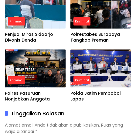
Kriminal
Kriminal
Penjual Miras Sidoarjo
Polrestabes Surabaya
Divonis Denda
Tangkap Preman
Kriminal
Kriminal
Polres Pasuruan
Polda Jatim Pembobol
Nonjobkan Anggota
Lapas
Tinggalkan Balasan
Alamat email Anda tidak akan dipublikasikan.
Ruas yang
wajib ditandai
*