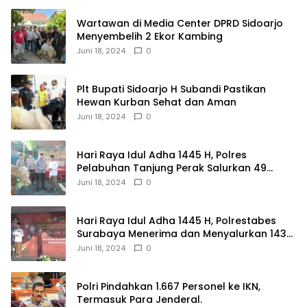
Wartawan di Media Center DPRD Sidoarjo
Menyembelih 2 Ekor Kambing
Juni 18, 2024
0
Plt Bupati Sidoarjo H Subandi Pastikan
Hewan Kurban Sehat dan Aman
Juni 18, 2024
0
Hari Raya Idul Adha 1445 H, Polres
Pelabuhan Tanjung Perak Salurkan 49
Hewan Korban.
Juni 18, 2024
0
Hari Raya Idul Adha 1445 H, Polrestabes
Surabaya Menerima dan Menyalurkan 143
Hewan Kurban
Juni 18, 2024
0
Polri Pindahkan 1.667 Personel ke IKN,
Termasuk Para Jenderal.