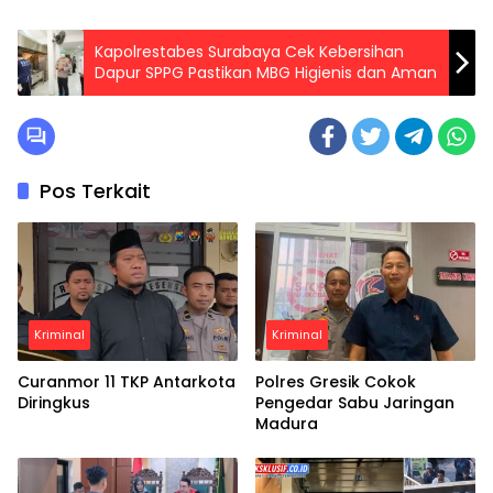
Kapolrestabes Surabaya Cek Kebersihan
Dapur SPPG Pastikan MBG Higienis dan Aman
Pos Terkait
Kriminal
Kriminal
Curanmor 11 TKP Antarkota
Polres Gresik Cokok
Diringkus
Pengedar Sabu Jaringan
Madura