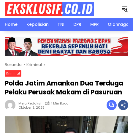
Langsung
ke
konten
Home
Kepolisian
TNI
DPR
MPR
Olahraga
Beranda
Kriminal
Kriminal
Polda Jatim Amankan Dua Terduga
Pelaku Perusak Makam di Pasuruan
Meja Redaksi
1 Min Baca
Oktober 9, 2025