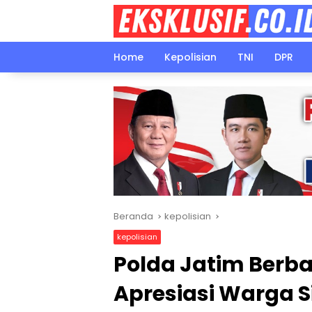
Langsung
ke
konten
Home
Kepolisian
TNI
DPR
Beranda
kepolisian
kepolisian
Polda Jatim Berba
Apresiasi Warga 