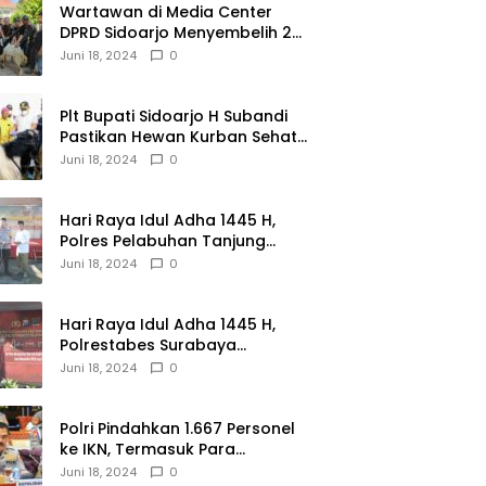
Wartawan di Media Center
DPRD Sidoarjo Menyembelih 2
Ekor Kambing
Juni 18, 2024
0
Plt Bupati Sidoarjo H Subandi
Pastikan Hewan Kurban Sehat
dan Aman
Juni 18, 2024
0
Hari Raya Idul Adha 1445 H,
Polres Pelabuhan Tanjung
Perak Salurkan 49 Hewan
Juni 18, 2024
0
Korban.
Hari Raya Idul Adha 1445 H,
Polrestabes Surabaya
Menerima dan Menyalurkan
Juni 18, 2024
0
143 Hewan Kurban
Polri Pindahkan 1.667 Personel
ke IKN, Termasuk Para
Jenderal.
Juni 18, 2024
0