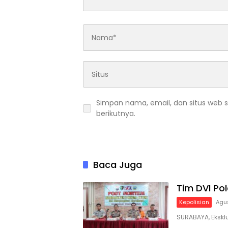
Simpan nama, email, dan situs web 
berikutnya.
Baca Juga
Tim DVI Pol
Kepolisian
Agu
SURABAYA, Eksklus