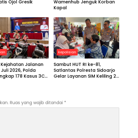
tis Ojol Gresik
Wamenhub Jenguk Korban
Kapal
ian
kepolisian
 Kejahatan Jalanan
Sambut HUT RI ke-81,
Juli 2026, Polda
Satlantas Polresta Sidoarjo
Ungkap 178 Kasus 3C
Gelar Layanan SIM Keliling 24
ngkus 206 Tersangka
Jam Selama 17 Hari Nonstop
kan.
Ruas yang wajib ditandai
*