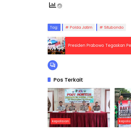
Tag:
Polda Jatim
Situbondo
Presiden Prabowo Tegaskan Pe
Pos Terkait
kepolisian
kepolis