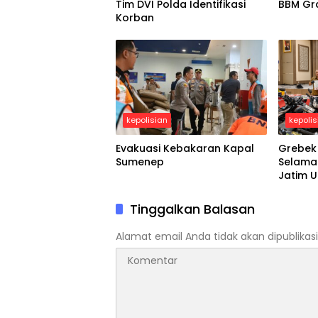
Tim DVI Polda Identifikasi
BBM Gra
Korban
kepolisian
kepolis
Evakuasi Kebakaran Kapal
Grebek
Sumenep
Selama 
Jatim 
dan Ri
Tinggalkan Balasan
Alamat email Anda tidak akan dipublikasi