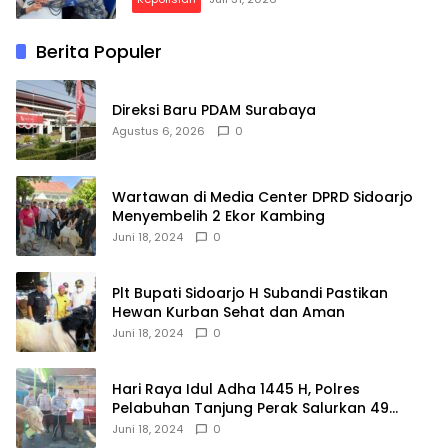
Berita Populer
Direksi Baru PDAM Surabaya
Agustus 6, 2026
0
Wartawan di Media Center DPRD Sidoarjo
Menyembelih 2 Ekor Kambing
Juni 18, 2024
0
Plt Bupati Sidoarjo H Subandi Pastikan
Hewan Kurban Sehat dan Aman
Juni 18, 2024
0
Hari Raya Idul Adha 1445 H, Polres
Pelabuhan Tanjung Perak Salurkan 49
Hewan Korban.
Juni 18, 2024
0