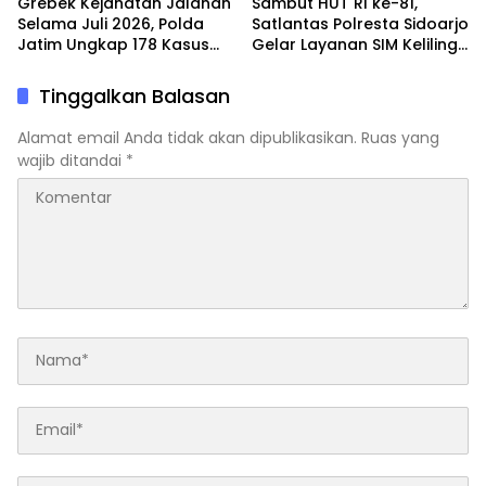
Grebek Kejahatan Jalanan
Sambut HUT RI ke-81,
Selama Juli 2026, Polda
Satlantas Polresta Sidoarjo
Jatim Ungkap 178 Kasus
Gelar Layanan SIM Keliling
3C dan Ringkus 206
24 Jam Selama 17 Hari
Tersangka
Nonstop
Tinggalkan Balasan
Alamat email Anda tidak akan dipublikasikan.
Ruas yang
wajib ditandai
*