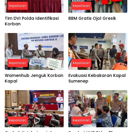
kepolisian
kepolisian
Tim DVI Polda Identifikasi
BBM Gratis Ojol Gresik
Korban
kepolisian
kepolisian
Wamenhub Jenguk Korban
Evakuasi Kebakaran Kapal
Kapal
Sumenep
kepolisian
kepolisian