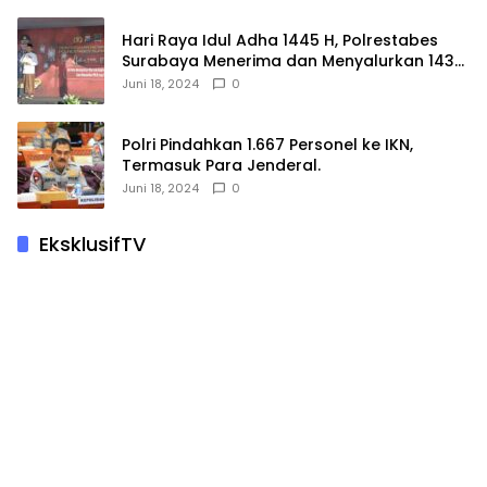
Hari Raya Idul Adha 1445 H, Polrestabes
Surabaya Menerima dan Menyalurkan 143
Hewan Kurban
Juni 18, 2024
0
Polri Pindahkan 1.667 Personel ke IKN,
Termasuk Para Jenderal.
Juni 18, 2024
0
EksklusifTV