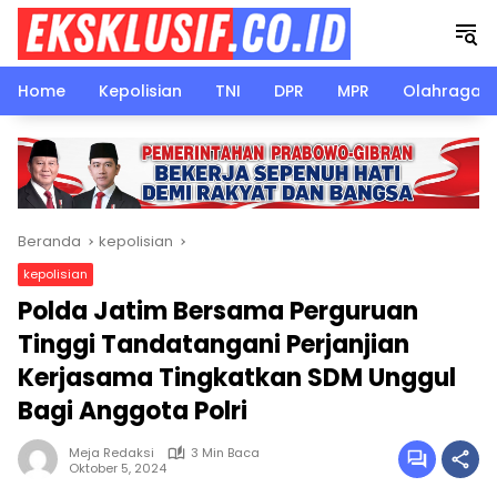
Langsung
ke
konten
Home
Kepolisian
TNI
DPR
MPR
Olahraga
Beranda
kepolisian
kepolisian
Polda Jatim Bersama Perguruan
Tinggi Tandatangani Perjanjian
Kerjasama Tingkatkan SDM Unggul
Bagi Anggota Polri
Meja Redaksi
3 Min Baca
Oktober 5, 2024