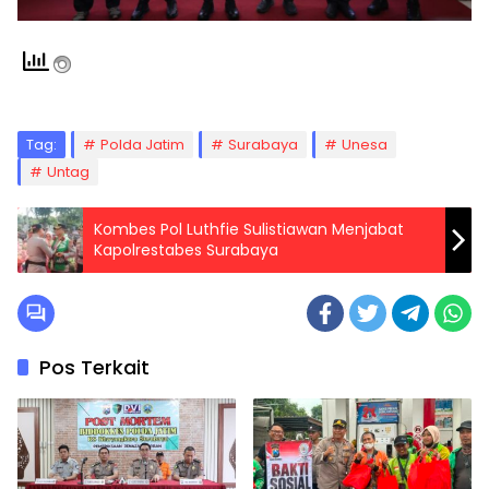
Tag:
Polda Jatim
Surabaya
Unesa
Untag
Kombes Pol Luthfie Sulistiawan Menjabat
Kapolrestabes Surabaya
Pos Terkait