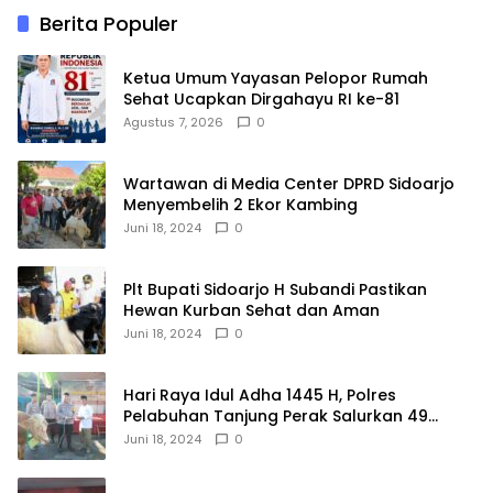
Berita Populer
Ketua Umum Yayasan Pelopor Rumah
Sehat Ucapkan Dirgahayu RI ke-81
Agustus 7, 2026
0
Wartawan di Media Center DPRD Sidoarjo
Menyembelih 2 Ekor Kambing
Juni 18, 2024
0
Plt Bupati Sidoarjo H Subandi Pastikan
Hewan Kurban Sehat dan Aman
Juni 18, 2024
0
Hari Raya Idul Adha 1445 H, Polres
Pelabuhan Tanjung Perak Salurkan 49
Hewan Korban.
Juni 18, 2024
0