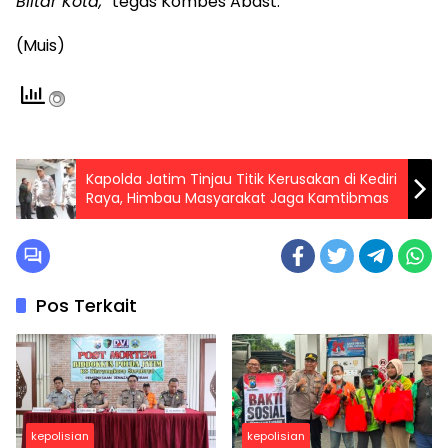
Blitar Kota,”
tegas Kombes Abast.
(Muis)
Kapolda Jatim Tinjau Titik Kerusakan di Kediri
Raya, Himbau Masyarakat Jaga Kamtibmas
Pos Terkait
kepolisian
kepolisian