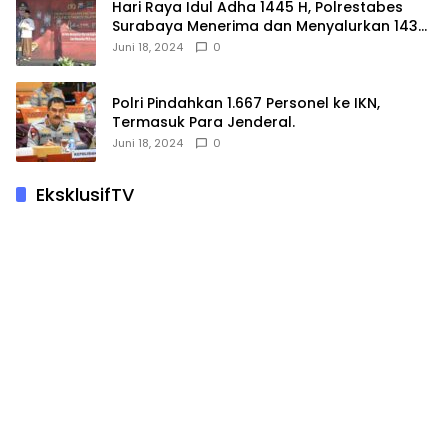
Hari Raya Idul Adha 1445 H, Polrestabes
Surabaya Menerima dan Menyalurkan 143
Hewan Kurban
Juni 18, 2024
0
Polri Pindahkan 1.667 Personel ke IKN,
Termasuk Para Jenderal.
Juni 18, 2024
0
EksklusifTV