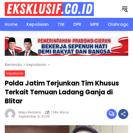
Langsung
ke
konten
Home
Kepolisian
TNI
DPR
MPR
Olahraga
Beranda
kepolisian
kepolisian
Polda Jatim Terjunkan Tim Khusus
Terkait Temuan Ladang Ganja di
Blitar
Meja Redaksi
1 Min Baca
September 6, 2025