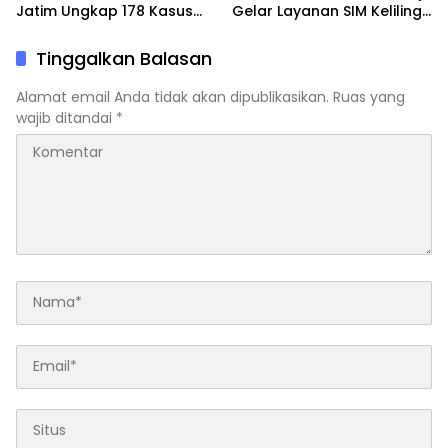
Jatim Ungkap 178 Kasus
Gelar Layanan SIM Keliling
3C dan Ringkus 206
24 Jam Selama 17 Hari
Tersangka
Nonstop
Tinggalkan Balasan
Alamat email Anda tidak akan dipublikasikan.
Ruas yang
wajib ditandai
*