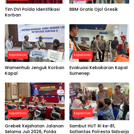
Tim DVI Polda Identifikasi
BBM Gratis Ojol Gresik
Korban
kepolisian
kepolisian
Wamenhub Jenguk Korban
Evakuasi Kebakaran Kapal
Kapal
Sumenep
kepolisian
kepolisian
Grebek Kejahatan Jalanan
Sambut HUT RI ke-81,
Selama Juli 2026, Polda
Satlantas Polresta Sidoarjo