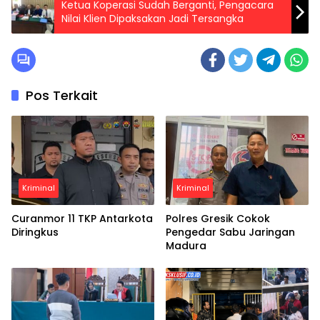
Ketua Koperasi Sudah Berganti, Pengacara
Nilai Klien Dipaksakan Jadi Tersangka
Pos Terkait
Kriminal
Kriminal
Curanmor 11 TKP Antarkota
Polres Gresik Cokok
Diringkus
Pengedar Sabu Jaringan
Madura