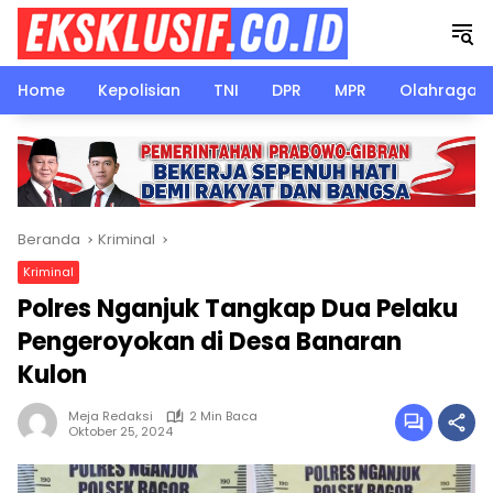
Langsung
ke
konten
Home
Kepolisian
TNI
DPR
MPR
Olahraga
Beranda
Kriminal
Kriminal
Polres Nganjuk Tangkap Dua Pelaku
Pengeroyokan di Desa Banaran
Kulon
Meja Redaksi
2 Min Baca
Oktober 25, 2024