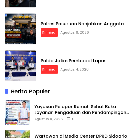
Polres Pasuruan Nonjobkan Anggota
Kriminal
Agustus 6, 2026
Polda Jatim Pembobol Lapas
Kriminal
Agustus 4, 2026
Berita Populer
Yayasan Pelopor Rumah Sehat Buka
Layanan Pengaduan dan Pendampingan
Rehabilitasi NAPZA 24 Jam
Agustus 8, 2026
0
Wartawan di Media Center DPRD Sidoarjo