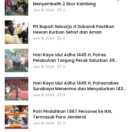
Menyembelih 2 Ekor Kambing
Juni 18, 2024
0
Plt Bupati Sidoarjo H Subandi Pastikan
Hewan Kurban Sehat dan Aman
Juni 18, 2024
0
Hari Raya Idul Adha 1445 H, Polres
Pelabuhan Tanjung Perak Salurkan 49
Hewan Korban.
Juni 18, 2024
0
Hari Raya Idul Adha 1445 H, Polrestabes
Surabaya Menerima dan Menyalurkan 143
Hewan Kurban
Juni 18, 2024
0
Polri Pindahkan 1.667 Personel ke IKN,
Termasuk Para Jenderal.
Juni 18, 2024
0