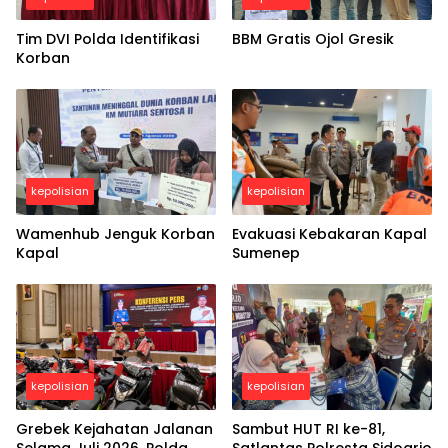
Tim DVI Polda Identifikasi
BBM Gratis Ojol Gresik
Korban
kepolisian
kepolisian
Wamenhub Jenguk Korban
Evakuasi Kebakaran Kapal
Kapal
Sumenep
kepolisian
kepolisian
Grebek Kejahatan Jalanan
Sambut HUT RI ke-81,
Selama Juli 2026, Polda
Satlantas Polresta Sidoarjo