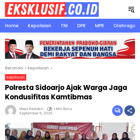
Langsung
ke
konten
Home
Kepolisian
TNI
DPR
MPR
Olahraga
Beranda
kepolisian
kepolisian
Polresta Sidoarjo Ajak Warga Jaga
Kondusifitas Kamtibmas
Meja Redaksi
1 Min Baca
September 6, 2025