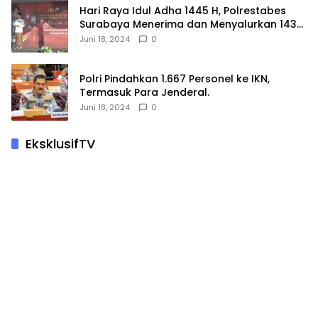
Hari Raya Idul Adha 1445 H, Polrestabes
Surabaya Menerima dan Menyalurkan 143
Hewan Kurban
Juni 18, 2024
0
Polri Pindahkan 1.667 Personel ke IKN,
Termasuk Para Jenderal.
Juni 18, 2024
0
EksklusifTV