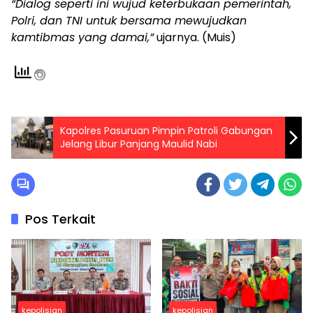
“Dialog seperti ini wujud keterbukaan pemerintah,
Polri, dan TNI untuk bersama mewujudkan
kamtibmas yang damai,”
ujarnya. (Muis)
Kapolres Pasuruan Pimpin Patroli Gabungan
Jelang Libur Panjang Maulid Nabi
Pos Terkait
kepolisian
kepolisian