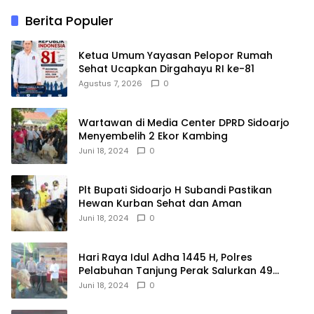
Berita Populer
Ketua Umum Yayasan Pelopor Rumah
Sehat Ucapkan Dirgahayu RI ke-81
Agustus 7, 2026
0
Wartawan di Media Center DPRD Sidoarjo
Menyembelih 2 Ekor Kambing
Juni 18, 2024
0
Plt Bupati Sidoarjo H Subandi Pastikan
Hewan Kurban Sehat dan Aman
Juni 18, 2024
0
Hari Raya Idul Adha 1445 H, Polres
Pelabuhan Tanjung Perak Salurkan 49
Hewan Korban.
Juni 18, 2024
0