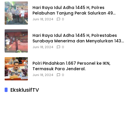
Hari Raya Idul Adha 1445 H, Polres
Pelabuhan Tanjung Perak Salurkan 49
Hewan Korban.
Juni 18, 2024
0
Hari Raya Idul Adha 1445 H, Polrestabes
Surabaya Menerima dan Menyalurkan 143
Hewan Kurban
Juni 18, 2024
0
Polri Pindahkan 1.667 Personel ke IKN,
Termasuk Para Jenderal.
Juni 18, 2024
0
EksklusifTV