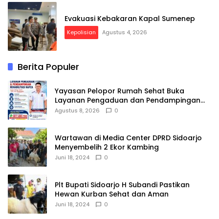
Evakuasi Kebakaran Kapal Sumenep
Kepolisian
Agustus 4, 2026
Berita Populer
Yayasan Pelopor Rumah Sehat Buka
Layanan Pengaduan dan Pendampingan
Rehabilitasi NAPZA 24 Jam
Agustus 8, 2026
0
Wartawan di Media Center DPRD Sidoarjo
Menyembelih 2 Ekor Kambing
Juni 18, 2024
0
Plt Bupati Sidoarjo H Subandi Pastikan
Hewan Kurban Sehat dan Aman
Juni 18, 2024
0