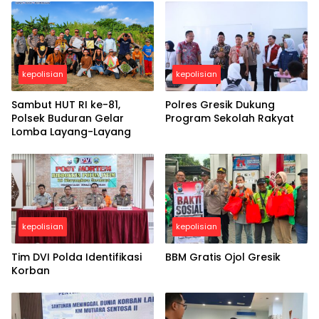
kepolisian
kepolisian
Sambut HUT RI ke-81,
Polres Gresik Dukung
Polsek Buduran Gelar
Program Sekolah Rakyat
Lomba Layang-Layang
kepolisian
kepolisian
Tim DVI Polda Identifikasi
BBM Gratis Ojol Gresik
Korban