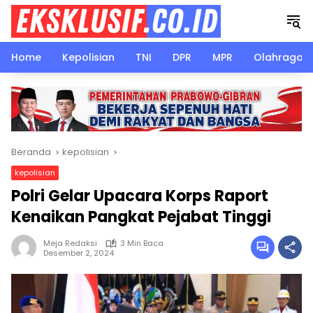
Langsung
ke
konten
Home
Kepolisian
TNI
DPR
MPR
Olahraga
Beranda
kepolisian
kepolisian
Polri Gelar Upacara Korps Raport
Kenaikan Pangkat Pejabat Tinggi
Meja Redaksi
3 Min Baca
Desember 2, 2024