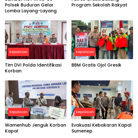
Polsek Buduran Gelar
Program Sekolah Rakyat
Lomba Layang-Layang
kepolisian
kepolisian
Tim DVI Polda Identifikasi
BBM Gratis Ojol Gresik
Korban
kepolisian
kepolisian
Wamenhub Jenguk Korban
Evakuasi Kebakaran Kapal
Kapal
Sumenep