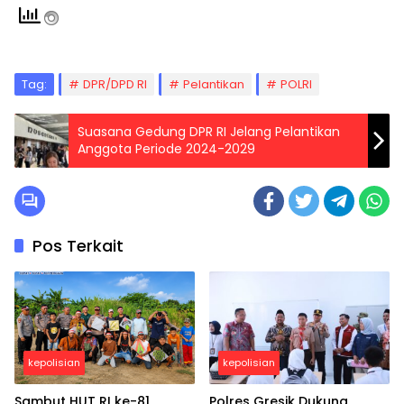
Tag:
DPR/DPD RI
Pelantikan
POLRI
Suasana Gedung DPR RI Jelang Pelantikan
Anggota Periode 2024-2029
Pos Terkait
kepolisian
kepolisian
Sambut HUT RI ke-81,
Polres Gresik Dukung