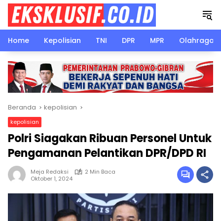
Langsung
ke
konten
Home
Kepolisian
TNI
DPR
MPR
Olahraga
Beranda
kepolisian
kepolisian
Polri Siagakan Ribuan Personel Untuk
Pengamanan Pelantikan DPR/DPD RI
Meja Redaksi
2 Min Baca
Oktober 1, 2024