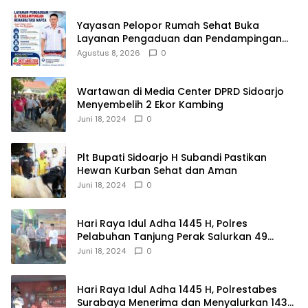
Yayasan Pelopor Rumah Sehat Buka
Layanan Pengaduan dan Pendampingan
Rehabilitasi NAPZA 24 Jam
Agustus 8, 2026
0
Wartawan di Media Center DPRD Sidoarjo
Menyembelih 2 Ekor Kambing
Juni 18, 2024
0
Plt Bupati Sidoarjo H Subandi Pastikan
Hewan Kurban Sehat dan Aman
Juni 18, 2024
0
Hari Raya Idul Adha 1445 H, Polres
Pelabuhan Tanjung Perak Salurkan 49
Hewan Korban.
Juni 18, 2024
0
Hari Raya Idul Adha 1445 H, Polrestabes
Surabaya Menerima dan Menyalurkan 143