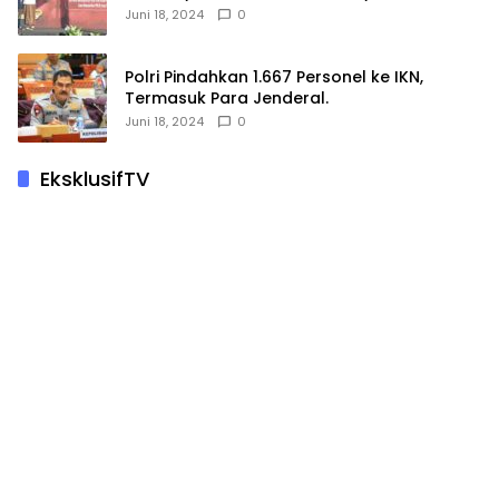
Hewan Kurban
Juni 18, 2024
0
Polri Pindahkan 1.667 Personel ke IKN,
Termasuk Para Jenderal.
Juni 18, 2024
0
EksklusifTV