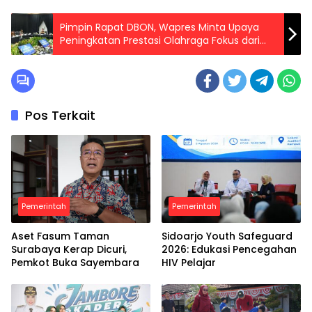
Pimpin Rapat DBON, Wapres Minta Upaya
Peningkatan Prestasi Olahraga Fokus dari
Hulu
Pos Terkait
Pemerintah
Pemerintah
Aset Fasum Taman
Sidoarjo Youth Safeguard
Surabaya Kerap Dicuri,
2026: Edukasi Pencegahan
Pemkot Buka Sayembara
HIV Pelajar