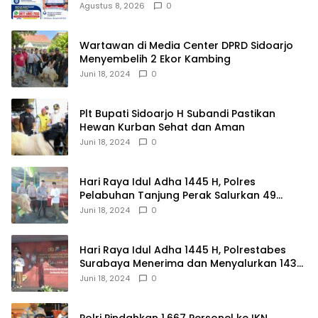
Rehabilitasi NAPZA 24 Jam
Agustus 8, 2026
0
Wartawan di Media Center DPRD Sidoarjo
Menyembelih 2 Ekor Kambing
Juni 18, 2024
0
Plt Bupati Sidoarjo H Subandi Pastikan
Hewan Kurban Sehat dan Aman
Juni 18, 2024
0
Hari Raya Idul Adha 1445 H, Polres
Pelabuhan Tanjung Perak Salurkan 49
Hewan Korban.
Juni 18, 2024
0
Hari Raya Idul Adha 1445 H, Polrestabes
Surabaya Menerima dan Menyalurkan 143
Hewan Kurban
Juni 18, 2024
0