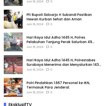
Juni 18, 2024
0
Plt Bupati Sidoarjo H Subandi Pastikan
Hewan Kurban Sehat dan Aman
Juni 18, 2024
0
Hari Raya Idul Adha 1445 H, Polres
Pelabuhan Tanjung Perak Salurkan 49
Hewan Korban.
Juni 18, 2024
0
Hari Raya Idul Adha 1445 H, Polrestabes
Surabaya Menerima dan Menyalurkan 143
Hewan Kurban
Juni 18, 2024
0
Polri Pindahkan 1.667 Personel ke IKN,
Termasuk Para Jenderal.
Juni 18, 2024
0
EksklusifTV