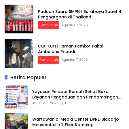
Paduan Suara SMPN 1 Surabaya Sabet 4
Penghargaan di Thailand
Pemerintah
Agustus 7, 2026
Curi Kursi Taman Pemkot Pakai
Ambulans Pribadi
Pemerintah
Agustus 7, 2026
Berita Populer
Yayasan Pelopor Rumah Sehat Buka
Layanan Pengaduan dan Pendampingan
Rehabilitasi NAPZA 24 Jam
Agustus 8, 2026
0
Wartawan di Media Center DPRD Sidoarjo
Menyembelih 2 Ekor Kambing