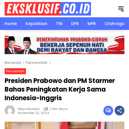
Langsung
ke
konten
Home
Kepolisian
TNI
DPR
MPR
Olahraga
Beranda
Pemerintah
Pemerintah
Presiden Prabowo dan PM Starmer
Bahas Peningkatan Kerja Sama
Indonesia-Inggris
Meja Redaksi
2 Min Baca
November 22, 2024