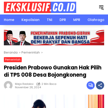
Langsung
ke
konten
Home
Kepolisian
TNI
DPR
MPR
Olahraga
Beranda
Pemerintah
Pemerintah
Presiden Prabowo Gunakan Hak Pilih
di TPS 008 Desa Bojongkoneng
Meja Redaksi
2 Min Baca
November 28, 2024