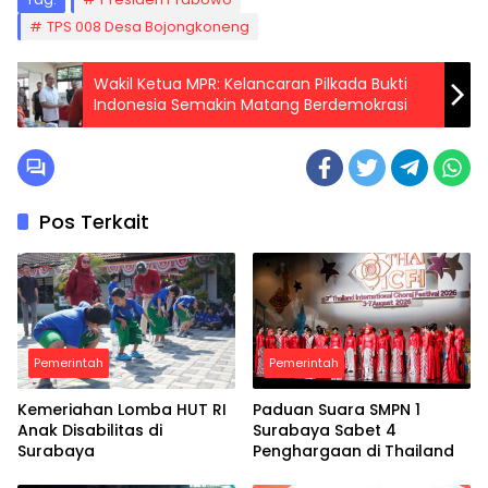
TPS 008 Desa Bojongkoneng
Wakil Ketua MPR: Kelancaran Pilkada Bukti
Indonesia Semakin Matang Berdemokrasi
Pos Terkait
Pemerintah
Pemerintah
Kemeriahan Lomba HUT RI
Paduan Suara SMPN 1
Anak Disabilitas di
Surabaya Sabet 4
Surabaya
Penghargaan di Thailand