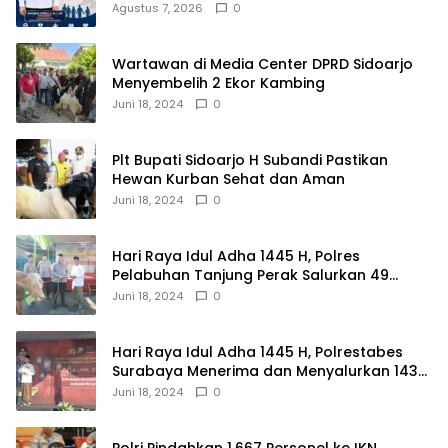
Agustus 7, 2026
0
Wartawan di Media Center DPRD Sidoarjo
Menyembelih 2 Ekor Kambing
Juni 18, 2024
0
Plt Bupati Sidoarjo H Subandi Pastikan
Hewan Kurban Sehat dan Aman
Juni 18, 2024
0
Hari Raya Idul Adha 1445 H, Polres
Pelabuhan Tanjung Perak Salurkan 49
Hewan Korban.
Juni 18, 2024
0
Hari Raya Idul Adha 1445 H, Polrestabes
Surabaya Menerima dan Menyalurkan 143
Hewan Kurban
Juni 18, 2024
0
Polri Pindahkan 1.667 Personel ke IKN,