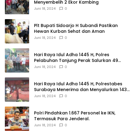
Menyembelih 2 Ekor Kambing
Juni 18, 2024
0
Plt Bupati Sidoarjo H Subandi Pastikan
Hewan Kurban Sehat dan Aman
Juni 18, 2024
0
Hari Raya Idul Adha 1445 H, Polres
Pelabuhan Tanjung Perak Salurkan 49
Hewan Korban.
Juni 18, 2024
0
Hari Raya Idul Adha 1445 H, Polrestabes
Surabaya Menerima dan Menyalurkan 143
Hewan Kurban
Juni 18, 2024
0
Polri Pindahkan 1.667 Personel ke IKN,
Termasuk Para Jenderal.
Juni 18, 2024
0