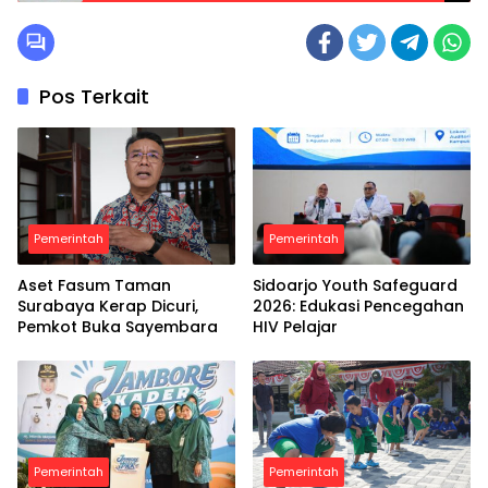
Resmob Polres Pamekasan
Pos Terkait
Pemerintah
Pemerintah
Aset Fasum Taman
Sidoarjo Youth Safeguard
Surabaya Kerap Dicuri,
2026: Edukasi Pencegahan
Pemkot Buka Sayembara
HIV Pelajar
Pemerintah
Pemerintah