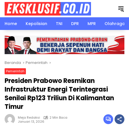
Langsung
ke
konten
Home
Kepolisian
TNI
DPR
MPR
Olahraga
Beranda
Pemerintah
Pemerintah
Presiden Prabowo Resmikan
Infrastruktur Energi Terintegrasi
Senilai Rp123 Triliun Di Kalimantan
Timur
Meja Redaksi
2 Min Baca
Januari 13, 2026