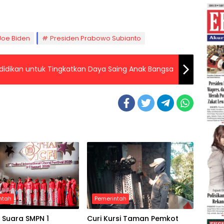
Joe Biden
Presiden Prabowo Subianto
idikan untuk Tingkatkan Daya Saing Anak Bangsa
ntah
Pemerintah
 Suara SMPN 1
Curi Kursi Taman Pemkot