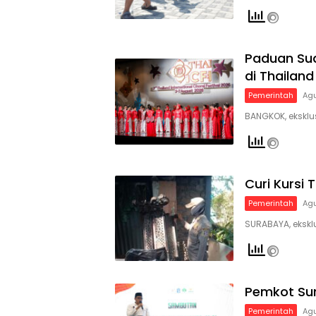
Paduan Su
di Thailand
Pemerintah
Agu
BANGKOK, eksklu
Curi Kursi
Pemerintah
Agu
SURABAYA, ekskl
Pemkot Sur
Pemerintah
Agu