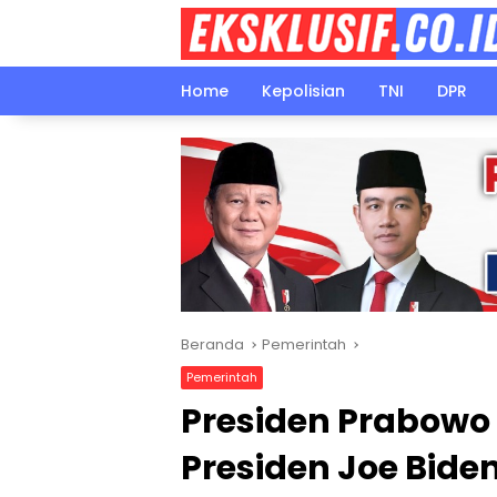
Langsung
ke
konten
Home
Kepolisian
TNI
DPR
Beranda
Pemerintah
Pemerintah
Presiden Prabowo
Presiden Joe Bide