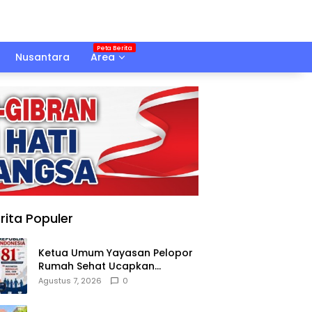
Nusantara
Area
rita Populer
Ketua Umum Yayasan Pelopor
Rumah Sehat Ucapkan
Dirgahayu RI ke-81
Agustus 7, 2026
0