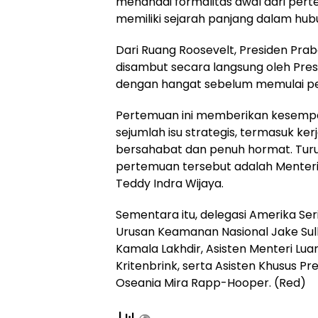
menandai formalitas awal dari pert
memiliki sejarah panjang dalam hub
Dari Ruang Roosevelt, Presiden Pr
disambut secara langsung oleh Pres
dengan hangat sebelum memulai p
Pertemuan ini memberikan kesemp
sejumlah isu strategis, termasuk ke
bersahabat dan penuh hormat. Tur
pertemuan tersebut adalah Menteri 
Teddy Indra Wijaya.
Sementara itu, delegasi Amerika Ser
Urusan Keamanan Nasional Jake Sull
Kamala Lakhdir, Asisten Menteri Luar
Kritenbrink, serta Asisten Khusus Pr
Oseania Mira Rapp-Hooper. (Red)