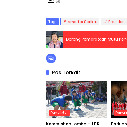
Tag:
Amerika Serikat
Presiden 
Dorong Pemerataan Mutu Pend
Pos Terkait
Pemerintah
Pemeri
Kemeriahan Lomba HUT RI
Paduan