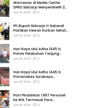
Wartawan di Media Center
DPRD Sidoarjo Menyembelih 2
Ekor Kambing
Juni 18, 2024
0
Plt Bupati Sidoarjo H Subandi
Pastikan Hewan Kurban Sehat
dan Aman
Juni 18, 2024
0
Hari Raya Idul Adha 1445 H,
Polres Pelabuhan Tanjung
Perak Salurkan 49 Hewan
Juni 18, 2024
0
Korban.
Hari Raya Idul Adha 1445 H,
Polrestabes Surabaya
Menerima dan Menyalurkan
Juni 18, 2024
0
143 Hewan Kurban
Polri Pindahkan 1.667 Personel
ke IKN, Termasuk Para
Jenderal.
Juni 18, 2024
0