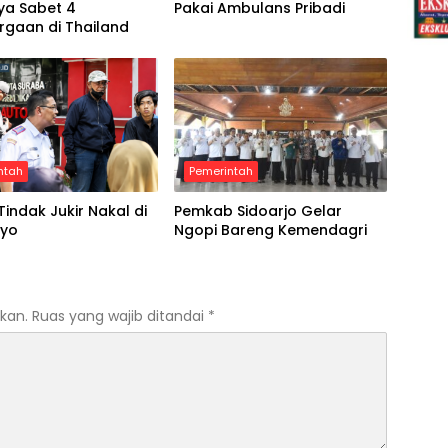
ya Sabet 4
Pakai Ambulans Pribadi
rgaan di Thailand
ntah
Pemerintah
Tindak Jukir Nakal di
Pemkab Sidoarjo Gelar
oyo
Ngopi Bareng Kemendagri
kan.
Ruas yang wajib ditandai
*