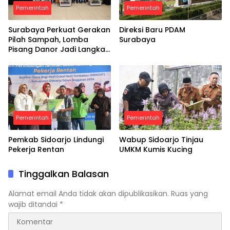
Pemerintah
Pemerintah
Surabaya Perkuat Gerakan
Direksi Baru PDAM
Pilah Sampah, Lomba
Surabaya
Pisang Danor Jadi Langkah
Awal Menuju Kampung
Pancasila
Pemerintah
Pemerintah
Pemkab Sidoarjo Lindungi
Wabup Sidoarjo Tinjau
Pekerja Rentan
UMKM Kumis Kucing
Tinggalkan Balasan
Alamat email Anda tidak akan dipublikasikan.
Ruas yang
wajib ditandai
*