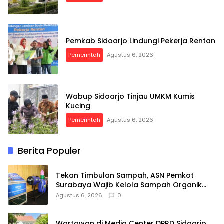
Pemkab Sidoarjo Lindungi Pekerja Rentan
Pemerintah
Agustus 6, 2026
Wabup Sidoarjo Tinjau UMKM Kumis
Kucing
Pemerintah
Agustus 6, 2026
Berita Populer
Tekan Timbulan Sampah, ASN Pemkot
Surabaya Wajib Kelola Sampah Organik
dari Rumah
Agustus 6, 2026
0
Wartawan di Media Center DPRD Sidoarjo