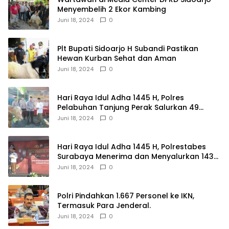
Menyembelih 2 Ekor Kambing
Juni 18, 2024
0
Plt Bupati Sidoarjo H Subandi Pastikan
Hewan Kurban Sehat dan Aman
Juni 18, 2024
0
Hari Raya Idul Adha 1445 H, Polres
Pelabuhan Tanjung Perak Salurkan 49
Hewan Korban.
Juni 18, 2024
0
Hari Raya Idul Adha 1445 H, Polrestabes
Surabaya Menerima dan Menyalurkan 143
Hewan Kurban
Juni 18, 2024
0
Polri Pindahkan 1.667 Personel ke IKN,
Termasuk Para Jenderal.
Juni 18, 2024
0