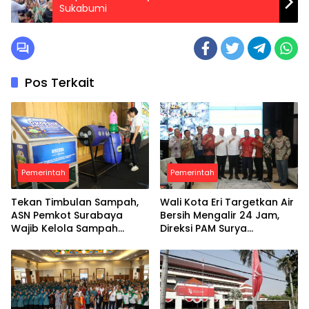
Sukabumi
Pos Terkait
Pemerintah
Pemerintah
Tekan Timbulan Sampah,
Wali Kota Eri Targetkan Air
ASN Pemkot Surabaya
Bersih Mengalir 24 Jam,
Wajib Kelola Sampah
Direksi PAM Surya
Organik dari Rumah
Sembada Diminta Libatkan
Investor