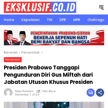
Langsung
ke
konten
Home
Kepolisian
TNI
DPR
MPR
Olahraga
Beranda
Pemerintah
Pemerintah
Presiden Prabowo Tanggapi
Pengunduran Diri Gus Miftah dari
Jabatan Utusan Khusus Presiden
Meja Redaksi
1 Min Baca
Desember 7, 2024