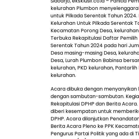
Sidoarjo, eksklusif.co.id – Panitia
kelurahan Plumbon menyelenggarak
untuk Pilkada Serentak Tahun 2024.
Kelurahan Untuk Pilkada Serentak T
Kecamatan Porong Desa, keluraha
Terbuka Rekapitulasi Daftar Pemilih
Serentak Tahun 2024 pada hari Jum’
Desa masing-masing Desa, keluraha
Desa, Lurah Plumbon Babinsa bersa
kelurahan, PKD kelurahan, Pantarlih 
kelurahan.
Acara dibuka dengan menyanyikan l
dengan sambutan-sambutan. Kegiat
Rekapitulasi DPHP dan Berita Acara
diberi kesempatan untuk memberik
DPHP. Acara dilanjutkan Penandata
Berita Acara Pleno ke PPK Kecamat
Pengurus Partai Politik yang ada di