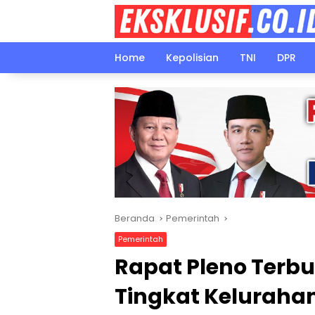
Langsung
ke
konten
Home
Kepolisian
TNI
DPR
Beranda
Pemerintah
Pemerintah
Rapat Pleno Terbu
Tingkat Kelurahan