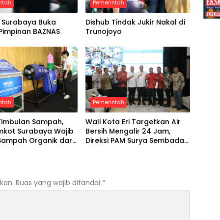
ntah
Pemerintah
 Surabaya Buka
Dishub Tindak Jukir Nakal di
 Pimpinan BAZNAS
Trunojoyo
ntah
Pemerintah
Timbulan Sampah,
Wali Kota Eri Targetkan Air
mkot Surabaya Wajib
Bersih Mengalir 24 Jam,
Sampah Organik dari
Direksi PAM Surya Sembada
Diminta Libatkan Investor
kan.
Ruas yang wajib ditandai
*