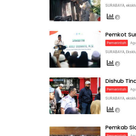
SURABAYA, ekskl
Pemkot Sur
Pemerintah
Agu
SURABAYA, Ekskl
Dishub Tind
Pemerintah
Agu
SURABAYA, ekskl
Pemkab Sid
Pemerintah
Agu