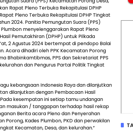
 Pemungutan Suara (PPS) Kecamatan Porong Desa,
an Rapat Pleno Terbuka Rekapitulasi DPHP
 Rapat Pleno Terbuka Rekapitulasi DPHP Tingkat
ahun 2024. Panitia Pemungutan Suara (PPS)
n Plumbon menyelenggarakan Rapat Pleno
 Hasil Pemutakhiran (DPHP) untuk Pilkada
at, 2 Agustus 2024 bertempat di pendopo Balai
n. Acara dihadiri oleh PPK Kecamatan Porong
ma Bhabinkamtibmas, PPS dan Sekretariat PPS
kelurahan dan Pengurus Partai Politik Tingkat
agu kebangsaan Indonesia Raya dan dilanjutkan
an dilanjutkan dengan Pembacaan Hasil
. Pada kesempatan ini setiap tamu undangan
an masukan / tanggapan terhadap hasil rekap
nganan Berita acara Pleno dan Penyerahan
an Porong, Kades Plumbon, PKD dan perwakilan
TA
 Tingkat Kecamatan, Desa, dan kelurahan.”