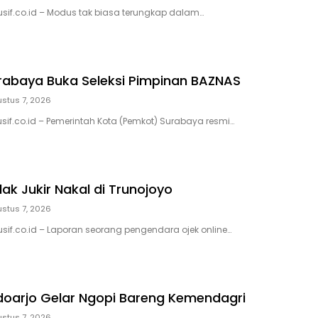
usif.co.id – Modus tak biasa terungkap dalam…
abaya Buka Seleksi Pimpinan BAZNAS
stus 7, 2026
usif.co.id – Pemerintah Kota (Pemkot) Surabaya resmi…
ak Jukir Nakal di Trunojoyo
stus 7, 2026
usif.co.id – Laporan seorang pengendara ojek online…
oarjo Gelar Ngopi Bareng Kemendagri
stus 7, 2026