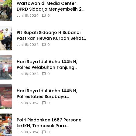
Wartawan di Media Center
DPRD Sidoarjo Menyembelih 2
Ekor Kambing
Juni 18, 2024
0
Plt Bupati Sidoarjo H Subandi
Pastikan Hewan Kurban Sehat
dan Aman
Juni 18, 2024
0
Hari Raya Idul Adha 1445 H,
Polres Pelabuhan Tanjung
Perak Salurkan 49 Hewan
Juni 18, 2024
0
Korban.
Hari Raya Idul Adha 1445 H,
Polrestabes Surabaya
Menerima dan Menyalurkan
Juni 18, 2024
0
143 Hewan Kurban
Polri Pindahkan 1.667 Personel
ke IKN, Termasuk Para
Jenderal.
Juni 18, 2024
0