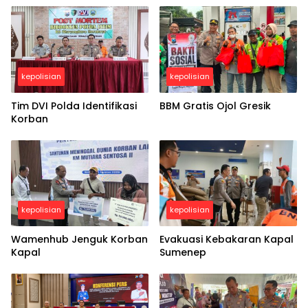
kepolisian
kepolisian
Tim DVI Polda Identifikasi
BBM Gratis Ojol Gresik
Korban
kepolisian
kepolisian
Wamenhub Jenguk Korban
Evakuasi Kebakaran Kapal
Kapal
Sumenep