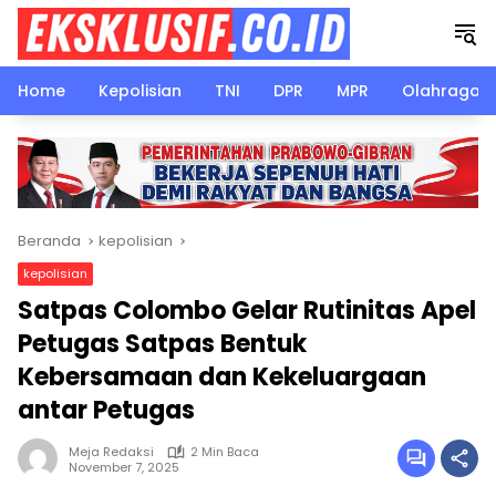
Langsung
ke
konten
Home
Kepolisian
TNI
DPR
MPR
Olahraga
Beranda
kepolisian
kepolisian
Satpas Colombo Gelar Rutinitas Apel
Petugas Satpas Bentuk
Kebersamaan dan Kekeluargaan
antar Petugas
Meja Redaksi
2 Min Baca
November 7, 2025