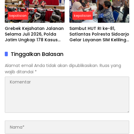
kepolisian
kepolisian
Grebek Kejahatan Jalanan
Sambut HUT RI ke-81,
Selama Juli 2026, Polda
Satlantas Polresta Sidoarjo
Jatim Ungkap 178 Kasus
Gelar Layanan SIM Keliling
3C dan Ringkus 206
24 Jam Selama 17 Hari
Tersangka
Nonstop
Tinggalkan Balasan
Alamat email Anda tidak akan dipublikasikan.
Ruas yang
wajib ditandai
*