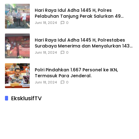
Hari Raya Idul Adha 1445 H, Polres
Pelabuhan Tanjung Perak Salurkan 49
Hewan Korban.
Juni 18, 2024
0
Hari Raya Idul Adha 1445 H, Polrestabes
Surabaya Menerima dan Menyalurkan 143
Hewan Kurban
Juni 18, 2024
0
Polri Pindahkan 1.667 Personel ke IKN,
Termasuk Para Jenderal.
Juni 18, 2024
0
EksklusifTV