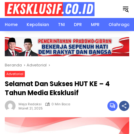
Langsung
ke
konten
Home
Kepolisian
TNI
DPR
MPR
Olahraga
Beranda
Advetorial
Advetorial
Selamat Dan Sukses HUT KE – 4
Tahun Media Eksklusif
Meja Redaksi
0 Min Baca
Maret 21, 2025