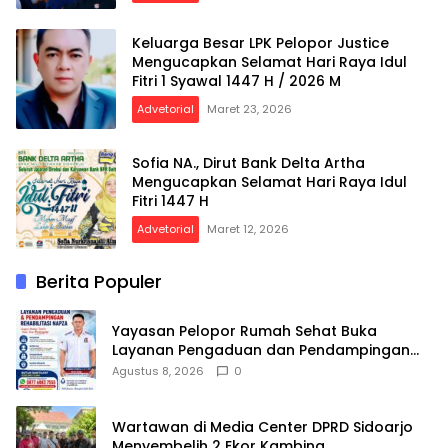
Keluarga Besar LPK Pelopor Justice
Mengucapkan Selamat Hari Raya Idul
Fitri 1 Syawal 1447 H / 2026 M
Advetorial
Maret 23, 2026
Sofia NA., Dirut Bank Delta Artha
Mengucapkan Selamat Hari Raya Idul
Fitri 1447 H
Advetorial
Maret 12, 2026
Berita Populer
Yayasan Pelopor Rumah Sehat Buka
Layanan Pengaduan dan Pendampingan
Rehabilitasi NAPZA 24 Jam
Agustus 8, 2026
0
Wartawan di Media Center DPRD Sidoarjo
Menyembelih 2 Ekor Kambing