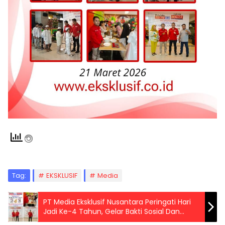
Tag:
EKSKLUSIF
Media
PT Media Eksklusif Nusantara Peringati Hari
Jadi Ke-4 Tahun, Gelar Bakti Sosial Dan
Berbuka Puasa Dengan Anak Yatim Piatu