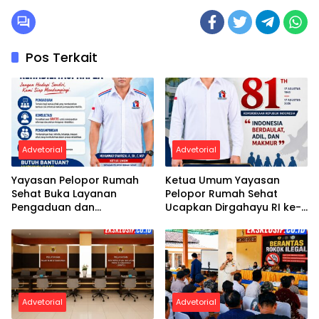
Pos Terkait
Advetorial
Advetorial
Yayasan Pelopor Rumah
Ketua Umum Yayasan
Sehat Buka Layanan
Pelopor Rumah Sehat
Pengaduan dan
Ucapkan Dirgahayu RI ke-
Pendampingan Rehabilitasi
81
NAPZA 24 Jam
Advetorial
Advetorial