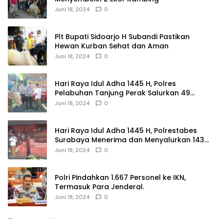
Juni 18, 2024
0
Plt Bupati Sidoarjo H Subandi Pastikan
Hewan Kurban Sehat dan Aman
Juni 18, 2024
0
Hari Raya Idul Adha 1445 H, Polres
Pelabuhan Tanjung Perak Salurkan 49
Hewan Korban.
Juni 18, 2024
0
Hari Raya Idul Adha 1445 H, Polrestabes
Surabaya Menerima dan Menyalurkan 143
Hewan Kurban
Juni 18, 2024
0
Polri Pindahkan 1.667 Personel ke IKN,
Termasuk Para Jenderal.
Juni 18, 2024
0