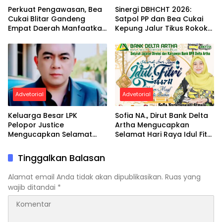
Perkuat Pengawasan, Bea
Sinergi DBHCHT 2026:
Cukai Blitar Gandeng
Satpol PP dan Bea Cukai
Empat Daerah Manfaatkan
Kepung Jalur Tikus Rokok
DBHCHT 2026
Ilegal di Blitar
Advetorial
Advetorial
Keluarga Besar LPK
Sofia NA., Dirut Bank Delta
Pelopor Justice
Artha Mengucapkan
Mengucapkan Selamat
Selamat Hari Raya Idul Fitri
Hari Raya Idul Fitri 1 Syawal
1447 H
1447 H / 2026 M
Tinggalkan Balasan
Alamat email Anda tidak akan dipublikasikan.
Ruas yang
wajib ditandai
*