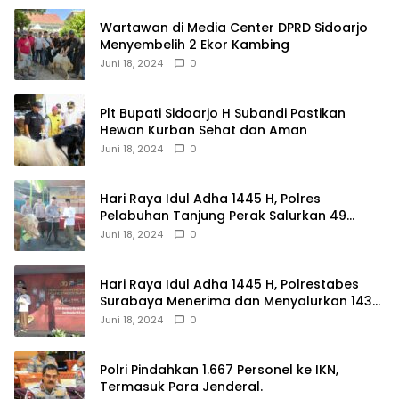
Wartawan di Media Center DPRD Sidoarjo
Menyembelih 2 Ekor Kambing
Juni 18, 2024
0
Plt Bupati Sidoarjo H Subandi Pastikan
Hewan Kurban Sehat dan Aman
Juni 18, 2024
0
Hari Raya Idul Adha 1445 H, Polres
Pelabuhan Tanjung Perak Salurkan 49
Hewan Korban.
Juni 18, 2024
0
Hari Raya Idul Adha 1445 H, Polrestabes
Surabaya Menerima dan Menyalurkan 143
Hewan Kurban
Juni 18, 2024
0
Polri Pindahkan 1.667 Personel ke IKN,
Termasuk Para Jenderal.