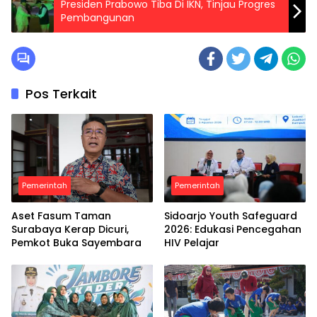
Presiden Prabowo Tiba Di IKN, Tinjau Progres
Pembangunan
Pos Terkait
Pemerintah
Pemerintah
Aset Fasum Taman
Sidoarjo Youth Safeguard
Surabaya Kerap Dicuri,
2026: Edukasi Pencegahan
Pemkot Buka Sayembara
HIV Pelajar