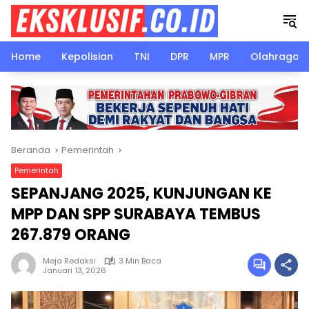
Langsung
ke
konten
Home
Kepolisian
TNI
DPR
MPR
Olahraga
Beranda
Pemerintah
Pemerintah
SEPANJANG 2025, KUNJUNGAN KE
MPP DAN SPP SURABAYA TEMBUS
267.879 ORANG
Meja Redaksi
3 Min Baca
Januari 13, 2026