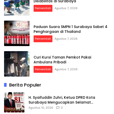
Disabilitas di Surabaya
Pemerintah
Agustus 7, 2026
Paduan Suara SMPN 1 Surabaya Sabet 4
Penghargaan di Thailand
Pemerintah
Agustus 7, 2026
Curi Kursi Taman Pemkot Pakai
Ambulans Pribadi
Pemerintah
Agustus 7, 2026
Berita Populer
H. Syaifuddin Zuhri, Ketua DPRD Kota
Surabaya Mengucapkan Selamat
Peringatan Dirgahayu Republik Indonesia
Agustus 10, 2026
0
ke-81 Th, 17 Agustus 2026