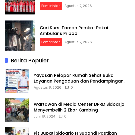
Pemerintah
Agustus 7, 2026
Curi Kursi Taman Pemkot Pakai
Ambulans Pribadi
Pemerintah
Agustus 7, 2026
Berita Populer
Yayasan Pelopor Rumah Sehat Buka
Layanan Pengaduan dan Pendampingan
Rehabilitasi NAPZA 24 Jam
Agustus 8, 2026
0
Wartawan di Media Center DPRD Sidoarjo
Menyembelih 2 Ekor Kambing
Juni 18, 2024
0
Plt Bupati Sidoarjo H Subandi Pastikan