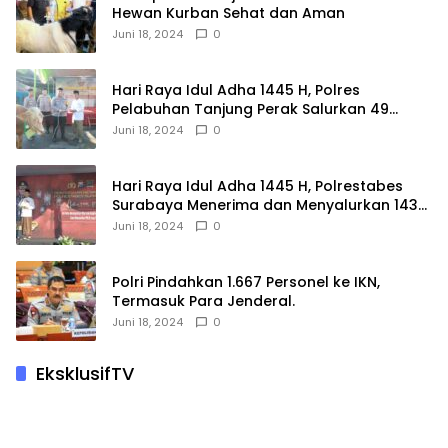
Hewan Kurban Sehat dan Aman
Juni 18, 2024
0
Hari Raya Idul Adha 1445 H, Polres
Pelabuhan Tanjung Perak Salurkan 49
Hewan Korban.
Juni 18, 2024
0
Hari Raya Idul Adha 1445 H, Polrestabes
Surabaya Menerima dan Menyalurkan 143
Hewan Kurban
Juni 18, 2024
0
Polri Pindahkan 1.667 Personel ke IKN,
Termasuk Para Jenderal.
Juni 18, 2024
0
EksklusifTV