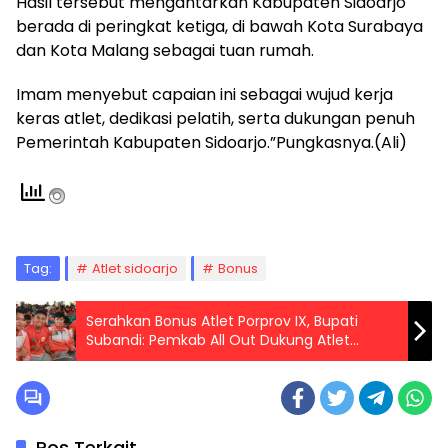
Hasil tersebut mengantarkan Kabupaten Sidoarjo
berada di peringkat ketiga, di bawah Kota Surabaya
dan Kota Malang sebagai tuan rumah.
Imam menyebut capaian ini sebagai wujud kerja
keras atlet, dedikasi pelatih, serta dukungan penuh
Pemerintah Kabupaten Sidoarjo.”Pungkasnya.(Ali)
Tag:
Atlet sidoarjo
Bonus
Serahkan Bonus Atlet Porprov IX, Bupati
Subandi: Pemkab All Out Dukung Atlet
Sidoarjo
Pos Terkait