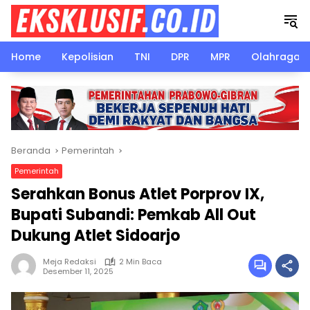
Langsung
ke
konten
Home
Kepolisian
TNI
DPR
MPR
Olahraga
Beranda
Pemerintah
Pemerintah
Serahkan Bonus Atlet Porprov IX,
Bupati Subandi: Pemkab All Out
Dukung Atlet Sidoarjo
Meja Redaksi
2 Min Baca
Desember 11, 2025