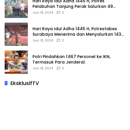
Hari Raya Idul Adha 1445 H, Polres
Pelabuhan Tanjung Perak Salurkan 49
Hewan Korban.
Juni 18, 2024
0
Hari Raya Idul Adha 1445 H, Polrestabes
Surabaya Menerima dan Menyalurkan 143
Hewan Kurban
Juni 18, 2024
0
Polri Pindahkan 1.667 Personel ke IKN,
Termasuk Para Jenderal.
Juni 18, 2024
0
EksklusifTV