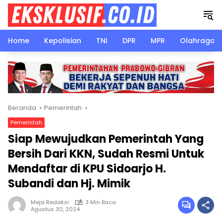
Langsung
ke
konten
Home
Kepolisian
TNI
DPR
MPR
Olahraga
Beranda
Pemerintah
Pemerintah
Siap Mewujudkan Pemerintah Yang
Bersih Dari KKN, Sudah Resmi Untuk
Mendaftar di KPU Sidoarjo H.
Subandi dan Hj. Mimik
Meja Redaksi
3 Min Baca
Agustus 30, 2024