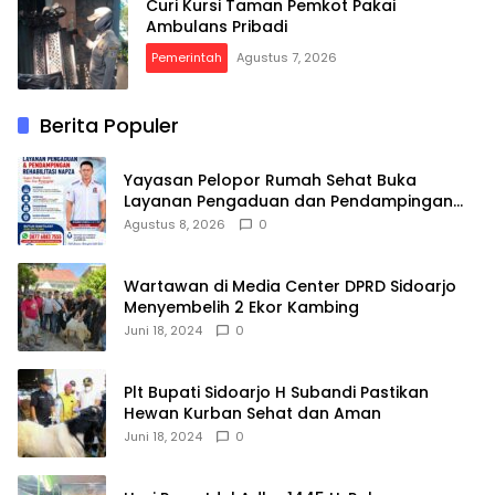
Curi Kursi Taman Pemkot Pakai
Ambulans Pribadi
Pemerintah
Agustus 7, 2026
Berita Populer
Yayasan Pelopor Rumah Sehat Buka
Layanan Pengaduan dan Pendampingan
Rehabilitasi NAPZA 24 Jam
Agustus 8, 2026
0
Wartawan di Media Center DPRD Sidoarjo
Menyembelih 2 Ekor Kambing
Juni 18, 2024
0
Plt Bupati Sidoarjo H Subandi Pastikan
Hewan Kurban Sehat dan Aman
Juni 18, 2024
0