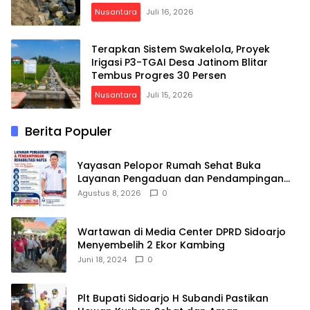
Nusantara
Juli 16, 2026
Terapkan Sistem Swakelola, Proyek
Irigasi P3-TGAI Desa Jatinom Blitar
Tembus Progres 30 Persen
Nusantara
Juli 15, 2026
Berita Populer
Yayasan Pelopor Rumah Sehat Buka
Layanan Pengaduan dan Pendampingan
Rehabilitasi NAPZA 24 Jam
Agustus 8, 2026
0
Wartawan di Media Center DPRD Sidoarjo
Menyembelih 2 Ekor Kambing
Juni 18, 2024
0
Plt Bupati Sidoarjo H Subandi Pastikan