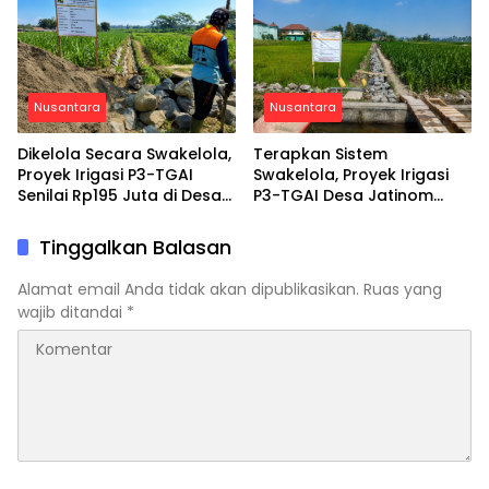
Turun Sampah
Nusantara
Nusantara
Dikelola Secara Swakelola,
Terapkan Sistem
Proyek Irigasi P3-TGAI
Swakelola, Proyek Irigasi
Senilai Rp195 Juta di Desa
P3-TGAI Desa Jatinom
Tlogo Blitar Berjalan Mulus
Blitar Tembus Progres 30
Persen
Tinggalkan Balasan
Alamat email Anda tidak akan dipublikasikan.
Ruas yang
wajib ditandai
*