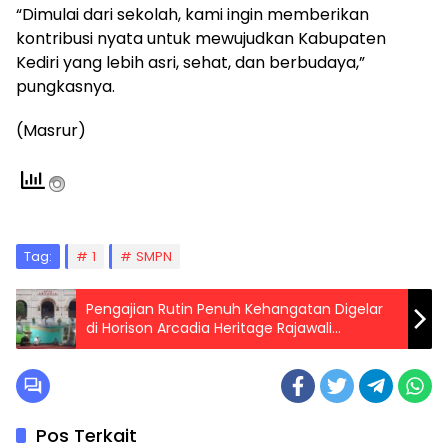
“Dimulai dari sekolah, kami ingin memberikan
kontribusi nyata untuk mewujudkan Kabupaten
Kediri yang lebih asri, sehat, dan berbudaya,”
pungkasnya.
(Masrur)
Tag:
1
SMPN
Pengajian Rutin Penuh Kehangatan Digelar
di Horison Arcadia Heritage Rajawali
Surabaya
Pos Terkait