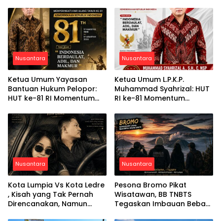
Nusantara
Nusantara
Ketua Umum Yayasan
Ketua Umum L.P.K.P.
Bantuan Hukum Pelopor:
Muhammad Syahrizal: HUT
HUT ke-81 RI Momentum
RI ke-81 Momentum
Memperkuat Keadilan,
Memperkuat Persatuan
Persatuan, dan
dan Keadilan bagi Seluruh
Pengabdian kepada
Rakyat Indonesia
Masyarakat
Nusantara
Nusantara
Kota Lumpia Vs Kota Ledre
Pesona Bromo Pikat
, Kisah yang Tak Pernah
Wisatawan, BB TNBTS
Direncanakan, Namun
Tegaskan Imbauan Bebas
Telah Ditulis Semesta
Pungli dan Gerakan Bawa