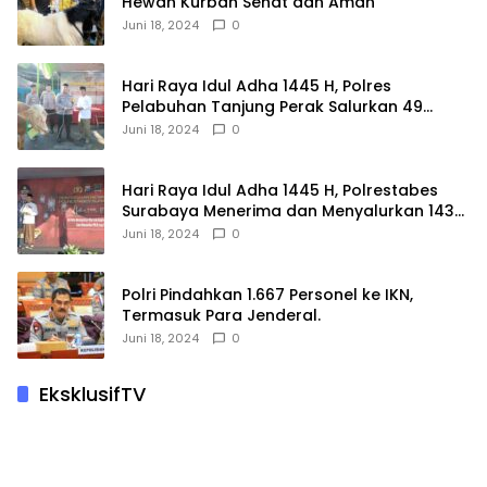
Hewan Kurban Sehat dan Aman
Juni 18, 2024
0
Hari Raya Idul Adha 1445 H, Polres
Pelabuhan Tanjung Perak Salurkan 49
Hewan Korban.
Juni 18, 2024
0
Hari Raya Idul Adha 1445 H, Polrestabes
Surabaya Menerima dan Menyalurkan 143
Hewan Kurban
Juni 18, 2024
0
Polri Pindahkan 1.667 Personel ke IKN,
Termasuk Para Jenderal.
Juni 18, 2024
0
EksklusifTV