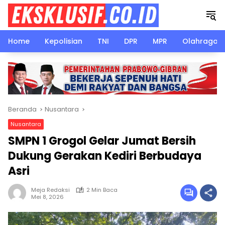
Langsung
ke
konten
Home
Kepolisian
TNI
DPR
MPR
Olahraga
Beranda
Nusantara
Nusantara
SMPN 1 Grogol Gelar Jumat Bersih
Dukung Gerakan Kediri Berbudaya
Asri
Meja Redaksi
2 Min Baca
Mei 8, 2026