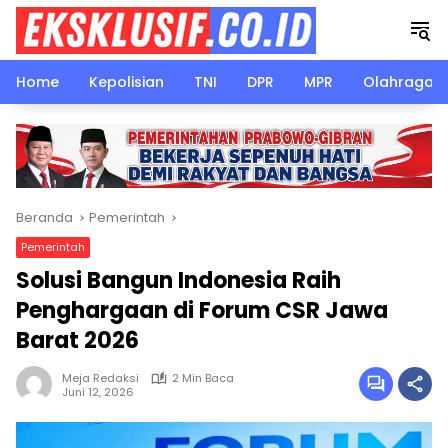
Langsung
ke
konten
Home
Kepolisian
TNI
DPR
MPR
Olahraga
Beranda
Pemerintah
Pemerintah
Solusi Bangun Indonesia Raih
Penghargaan di Forum CSR Jawa
Barat 2026
Meja Redaksi
2 Min Baca
Juni 12, 2026