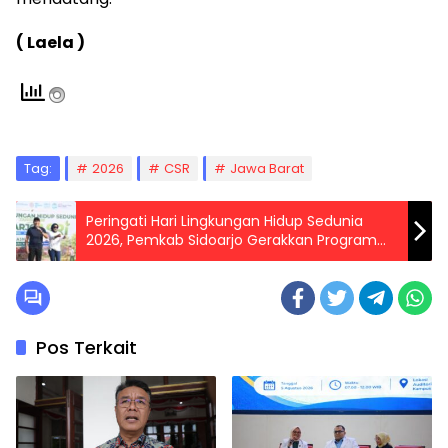
( Laela )
Tag:
2026
CSR
Jawa Barat
Peringati Hari Lingkungan Hidup Sedunia
2026, Pemkab Sidoarjo Gerakkan Program
Sidoarjo Asri
Pos Terkait