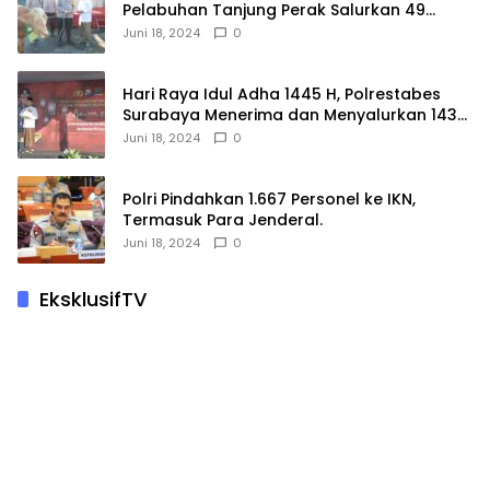
Pelabuhan Tanjung Perak Salurkan 49
Hewan Korban.
Juni 18, 2024
0
Hari Raya Idul Adha 1445 H, Polrestabes
Surabaya Menerima dan Menyalurkan 143
Hewan Kurban
Juni 18, 2024
0
Polri Pindahkan 1.667 Personel ke IKN,
Termasuk Para Jenderal.
Juni 18, 2024
0
EksklusifTV