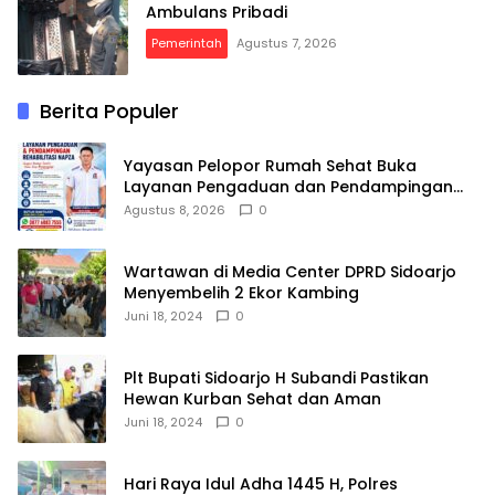
Ambulans Pribadi
Pemerintah
Agustus 7, 2026
Berita Populer
Yayasan Pelopor Rumah Sehat Buka
Layanan Pengaduan dan Pendampingan
Rehabilitasi NAPZA 24 Jam
Agustus 8, 2026
0
Wartawan di Media Center DPRD Sidoarjo
Menyembelih 2 Ekor Kambing
Juni 18, 2024
0
Plt Bupati Sidoarjo H Subandi Pastikan
Hewan Kurban Sehat dan Aman
Juni 18, 2024
0
Hari Raya Idul Adha 1445 H, Polres