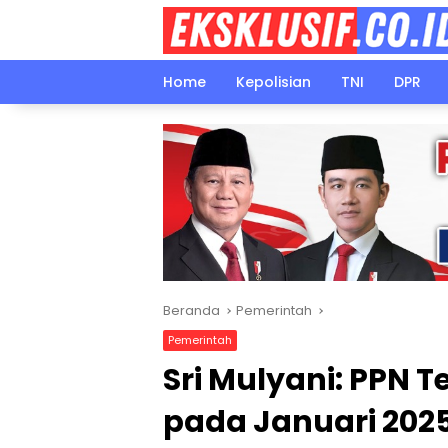
Langsung
ke
konten
Home
Kepolisian
TNI
DPR
Beranda
Pemerintah
Pemerintah
Sri Mulyani: PPN T
pada Januari 202