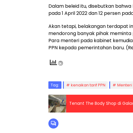
Dalam beleid itu, disebutkan bahwa 
pada 1 April 2022 dan 12 persen pada
Akan tetapi, belakangan terdapat i
mendorong banyak pihak meminta p
Para menteri pada kabinet kemudi
PPN kepada pemerintahan baru. (R
Tag:
kenaikan tarif PPN
Menteri
Tenant The Body Shop di Galax