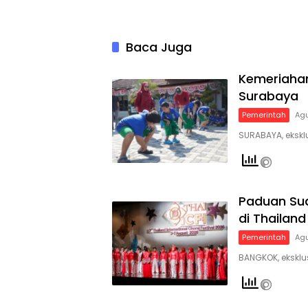
Baca Juga
Kemeriahan
Surabaya
Pemerintah
Agu
SURABAYA, eksklu
Paduan Su
di Thailand
Pemerintah
Agu
BANGKOK, eksklu