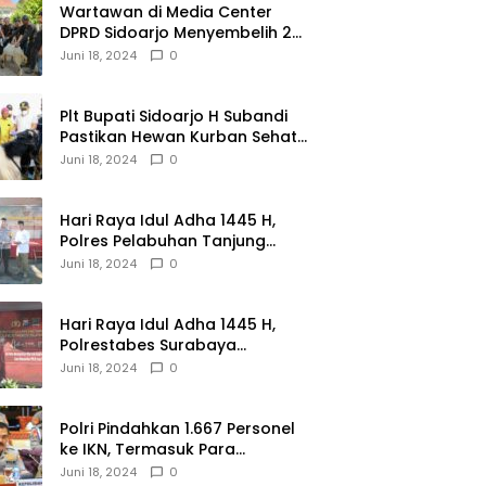
Wartawan di Media Center
DPRD Sidoarjo Menyembelih 2
Ekor Kambing
Juni 18, 2024
0
Plt Bupati Sidoarjo H Subandi
Pastikan Hewan Kurban Sehat
dan Aman
Juni 18, 2024
0
Hari Raya Idul Adha 1445 H,
Polres Pelabuhan Tanjung
Perak Salurkan 49 Hewan
Juni 18, 2024
0
Korban.
Hari Raya Idul Adha 1445 H,
Polrestabes Surabaya
Menerima dan Menyalurkan
Juni 18, 2024
0
143 Hewan Kurban
Polri Pindahkan 1.667 Personel
ke IKN, Termasuk Para
Jenderal.
Juni 18, 2024
0