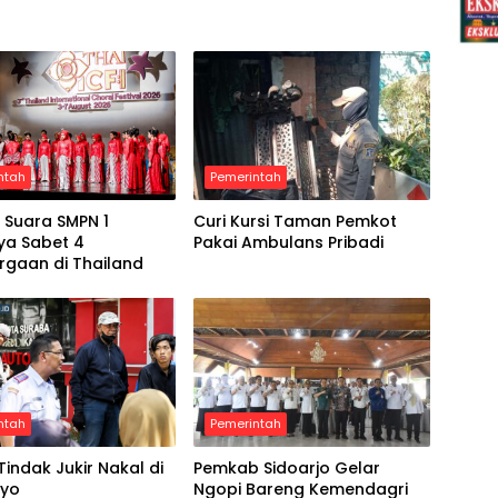
ntah
Pemerintah
 Suara SMPN 1
Curi Kursi Taman Pemkot
ya Sabet 4
Pakai Ambulans Pribadi
rgaan di Thailand
ntah
Pemerintah
Tindak Jukir Nakal di
Pemkab Sidoarjo Gelar
oyo
Ngopi Bareng Kemendagri