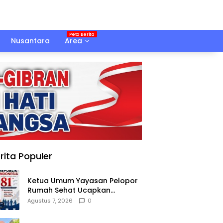
Nusantara
Area
rita Populer
Ketua Umum Yayasan Pelopor
Rumah Sehat Ucapkan
Dirgahayu RI ke-81
Agustus 7, 2026
0