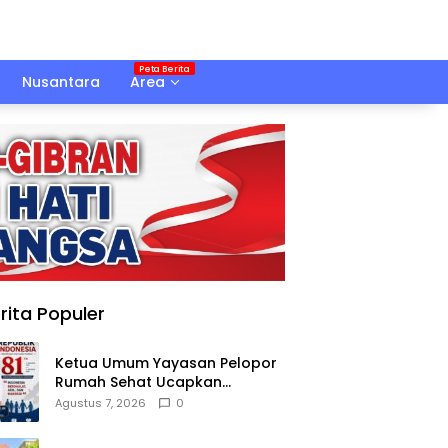
Nusantara
Area
rita Populer
Ketua Umum Yayasan Pelopor
Rumah Sehat Ucapkan
Dirgahayu RI ke-81
Agustus 7, 2026
0