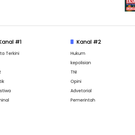
Kanal #1
Kanal #2
ta Terkini
Hukum
R
kepolisian
R
TNI
tik
Opini
istiwa
Advetorial
minal
Pemerintah