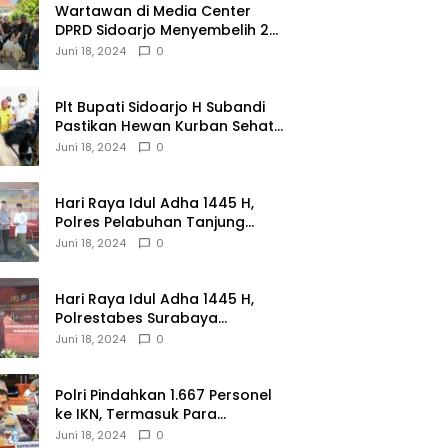
Wartawan di Media Center
DPRD Sidoarjo Menyembelih 2
Ekor Kambing
Juni 18, 2024
0
Plt Bupati Sidoarjo H Subandi
Pastikan Hewan Kurban Sehat
dan Aman
Juni 18, 2024
0
Hari Raya Idul Adha 1445 H,
Polres Pelabuhan Tanjung
Perak Salurkan 49 Hewan
Juni 18, 2024
0
Korban.
Hari Raya Idul Adha 1445 H,
Polrestabes Surabaya
Menerima dan Menyalurkan
Juni 18, 2024
0
143 Hewan Kurban
Polri Pindahkan 1.667 Personel
ke IKN, Termasuk Para
Jenderal.
Juni 18, 2024
0