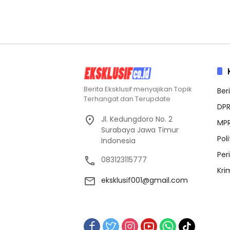
Berita Eksklusif menyajikan Topik
Beri
Terhangat dan Terupdate
DP
Jl. Kedungdoro No. 2
MP
Surabaya Jawa Timur
Poli
Indonesia
Per
083123115777
Kri
eksklusif001@gmail.com