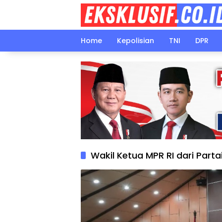
Langsung
ke
konten
Home
Kepolisian
TNI
DPR
Wakil Ketua MPR RI dari Part