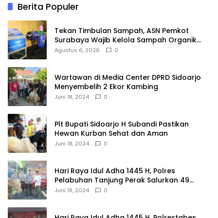
Berita Populer
Tekan Timbulan Sampah, ASN Pemkot
Surabaya Wajib Kelola Sampah Organik
dari Rumah
Agustus 6, 2026
0
Wartawan di Media Center DPRD Sidoarjo
Menyembelih 2 Ekor Kambing
Juni 18, 2024
0
Plt Bupati Sidoarjo H Subandi Pastikan
Hewan Kurban Sehat dan Aman
Juni 18, 2024
0
Hari Raya Idul Adha 1445 H, Polres
Pelabuhan Tanjung Perak Salurkan 49
Hewan Korban.
Juni 18, 2024
0
Hari Raya Idul Adha 1445 H, Polrestabes