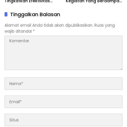
Tingkatkan Efektivitas
Kegiatan Yang Berdampak
Belajar Peserta Didik
Positif Untuk Pemuda
Tinggalkan Balasan
Alamat email Anda tidak akan dipublikasikan.
Ruas yang
wajib ditandai
*