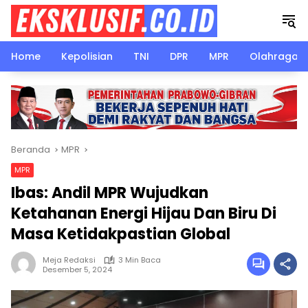
Langsung
ke
konten
Home
Kepolisian
TNI
DPR
MPR
Olahraga
Beranda
MPR
MPR
Ibas: Andil MPR Wujudkan
Ketahanan Energi Hijau Dan Biru Di
Masa Ketidakpastian Global
Meja Redaksi
3 Min Baca
Desember 5, 2024