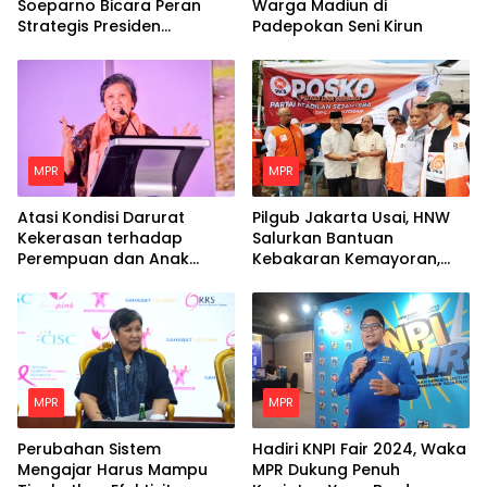
Soeparno Bicara Peran
Warga Madiun di
Strategis Presiden
Padepokan Seni Kirun
Prabowo Untuk Dunia
Islam
MPR
MPR
Atasi Kondisi Darurat
Pilgub Jakarta Usai, HNW
Kekerasan terhadap
Salurkan Bantuan
Perempuan dan Anak
Kebakaran Kemayoran,
dengan Langkah Nyata
Minta Pemerintah Siapkan
Hunian Tetap Bagi Para
Korban
MPR
MPR
Perubahan Sistem
Hadiri KNPI Fair 2024, Waka
Mengajar Harus Mampu
MPR Dukung Penuh