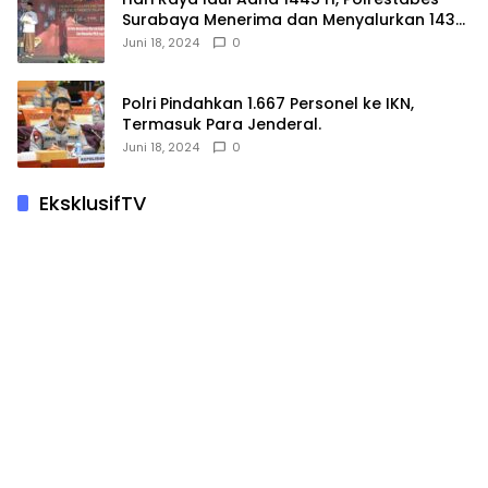
Surabaya Menerima dan Menyalurkan 143
Hewan Kurban
Juni 18, 2024
0
Polri Pindahkan 1.667 Personel ke IKN,
Termasuk Para Jenderal.
Juni 18, 2024
0
EksklusifTV