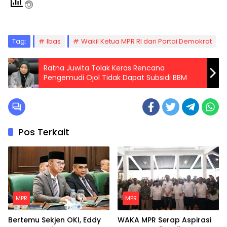
Tag:
Ibas
Wakil Ketua MPR RI dari Partai Demokrat
Ratna Juwita Tolak Keras Rencana
Pengemudi Ojol Tidak Dapat Subsidi BBM
Pos Terkait
MPR
MPR
Bertemu Sekjen OKI, Eddy
WAKA MPR Serap Aspirasi