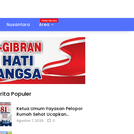
Nusantara
Area
rita Populer
Ketua Umum Yayasan Pelopor
Rumah Sehat Ucapkan
Dirgahayu RI ke-81
Agustus 7, 2026
0