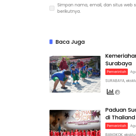
Simpan nama, email, dan situs web 
berikutnya.
Baca Juga
Kemeriahan
Surabaya
Pemerintah
Agu
SURABAYA, eksklu
Paduan Su
di Thailand
Pemerintah
Agu
BANGKOK, eksklu