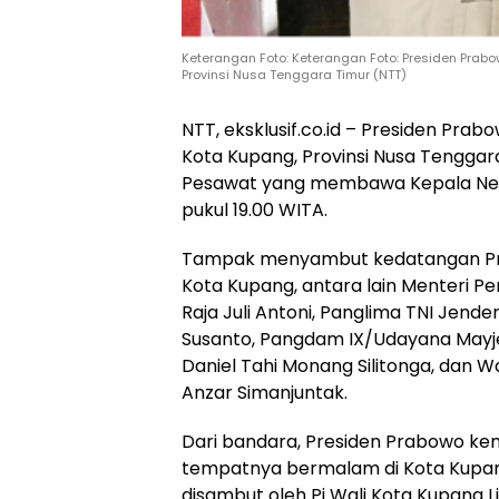
Keterangan Foto: Keterangan Foto: Presiden Prabow
Provinsi Nusa Tenggara Timur (NTT)
NTT, eksklusif.co.id – Presiden Prabo
Kota Kupang, Provinsi Nusa Tenggar
Pesawat yang membawa Kepala Neg
pukul 19.00 WITA.
Tampak menyambut kedatangan Presi
Kota Kupang, antara lain Menteri P
Raja Juli Antoni, Panglima TNI Jende
Susanto, Pangdam IX/Udayana Mayje
Daniel Tahi Monang Silitonga, dan W
Anzar Simanjuntak.
Dari bandara, Presiden Prabowo ke
tempatnya bermalam di Kota Kupang
disambut oleh Pj Wali Kota Kupang Lin