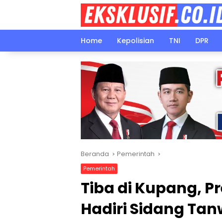
Langsung
ke
konten
Home
Kepolisian
TNI
DPR
Beranda
Pemerintah
Pemerintah
Tiba di Kupang, P
Hadiri Sidang Tanw