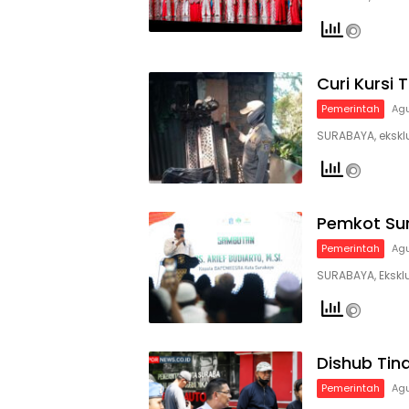
Curi Kursi
Pemerintah
Agu
SURABAYA, ekskl
Pemkot Sur
Pemerintah
Agu
SURABAYA, Ekskl
Dishub Tind
Pemerintah
Agu