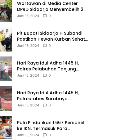
Wartawan di Media Center
DPRD Sidoarjo Menyembelih 2
Ekor Kambing
Juni 18, 2024
0
Plt Bupati Sidoarjo H Subandi
Pastikan Hewan Kurban Sehat
dan Aman
Juni 18, 2024
0
Hari Raya Idul Adha 1445 H,
Polres Pelabuhan Tanjung
Perak Salurkan 49 Hewan
Juni 18, 2024
0
Korban.
Hari Raya Idul Adha 1445 H,
Polrestabes Surabaya
Menerima dan Menyalurkan
Juni 18, 2024
0
143 Hewan Kurban
Polri Pindahkan 1.667 Personel
ke IKN, Termasuk Para
Jenderal.
Juni 18, 2024
0