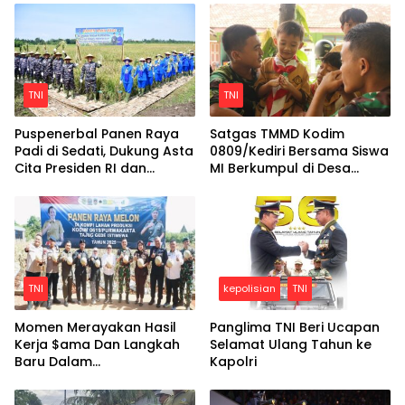
TNI
TNI
Puspenerbal Panen Raya
Satgas TMMD Kodim
Padi di Sedati, Dukung Asta
0809/Kediri Bersama Siswa
Cita Presiden RI dan
MI Berkumpul di Desa
Program Ketahanan
Gadungan Kecamatan
Pangan Nasional
Puncu
TNI
kepolisian
TNI
Momen Merayakan Hasil
Panglima TNI Beri Ucapan
Kerja $ama Dan Langkah
Selamat Ulang Tahun ke
Baru Dalam
Kapolri
Pengembangan Sentra
Tanaman Hortikultura