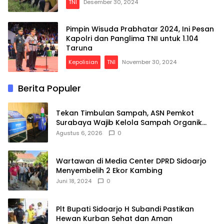
TNI
Desember 30, 2024
Pimpin Wisuda Prabhatar 2024, Ini Pesan
Kapolri dan Panglima TNI untuk 1.104
Taruna
Kepolisian
TNI
November 30, 2024
Berita Populer
Tekan Timbulan Sampah, ASN Pemkot
Surabaya Wajib Kelola Sampah Organik
dari Rumah
Agustus 6, 2026
0
Wartawan di Media Center DPRD Sidoarjo
Menyembelih 2 Ekor Kambing
Juni 18, 2024
0
Plt Bupati Sidoarjo H Subandi Pastikan
Hewan Kurban Sehat dan Aman