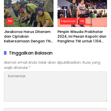
TNI
kepolisian
TNI
Jiwakorsa Harus Ditanam
Pimpin Wisuda Prabhatar
dan Ciptakan
2024, Ini Pesan Kapolri dan
Kebersamaan Dengan TNI,
Panglima TNI untuk 1.104
Anggota Koramil 0816/11
Taruna
Tarik Kerja Bakti Bersih-
Tinggalkan Balasan
bersih Desa
Alamat email Anda tidak akan dipublikasikan.
Ruas yang
wajib ditandai
*