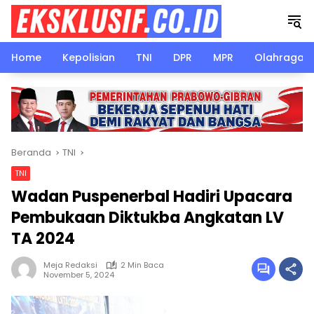
Langsung
ke
konten
Home
Kepolisian
TNI
DPR
MPR
Olahraga
Beranda
TNI
TNI
Wadan Puspenerbal Hadiri Upacara
Pembukaan Diktukba Angkatan LV
TA 2024
Meja Redaksi
2 Min Baca
November 5, 2024