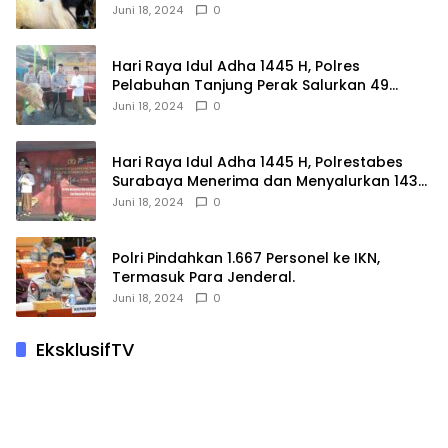
Juni 18, 2024
0
Hari Raya Idul Adha 1445 H, Polres
Pelabuhan Tanjung Perak Salurkan 49
Hewan Korban.
Juni 18, 2024
0
Hari Raya Idul Adha 1445 H, Polrestabes
Surabaya Menerima dan Menyalurkan 143
Hewan Kurban
Juni 18, 2024
0
Polri Pindahkan 1.667 Personel ke IKN,
Termasuk Para Jenderal.
Juni 18, 2024
0
EksklusifTV