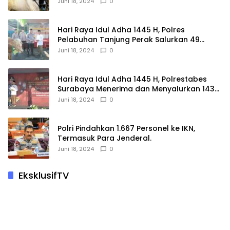
Juni 18, 2024
0
Hari Raya Idul Adha 1445 H, Polres
Pelabuhan Tanjung Perak Salurkan 49
Hewan Korban.
Juni 18, 2024
0
Hari Raya Idul Adha 1445 H, Polrestabes
Surabaya Menerima dan Menyalurkan 143
Hewan Kurban
Juni 18, 2024
0
Polri Pindahkan 1.667 Personel ke IKN,
Termasuk Para Jenderal.
Juni 18, 2024
0
EksklusifTV