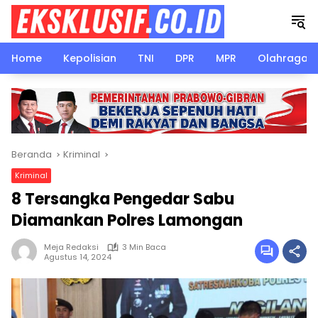
Langsung
ke
konten
Home
Kepolisian
TNI
DPR
MPR
Olahraga
Beranda
Kriminal
Kriminal
8 Tersangka Pengedar Sabu
Diamankan Polres Lamongan
Meja Redaksi
3 Min Baca
Agustus 14, 2024