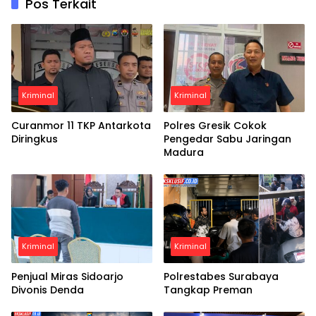
Pos Terkait
Kriminal
Kriminal
Curanmor 11 TKP Antarkota
Polres Gresik Cokok
Diringkus
Pengedar Sabu Jaringan
Madura
Kriminal
Kriminal
Penjual Miras Sidoarjo
Polrestabes Surabaya
Divonis Denda
Tangkap Preman