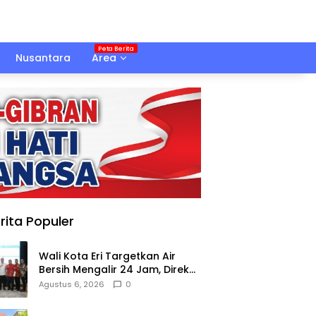
Nusantara
Area
rita Populer
Wali Kota Eri Targetkan Air
Bersih Mengalir 24 Jam, Direksi
PAM Surya Sembada Diminta
Agustus 6, 2026
0
Libatkan Investor