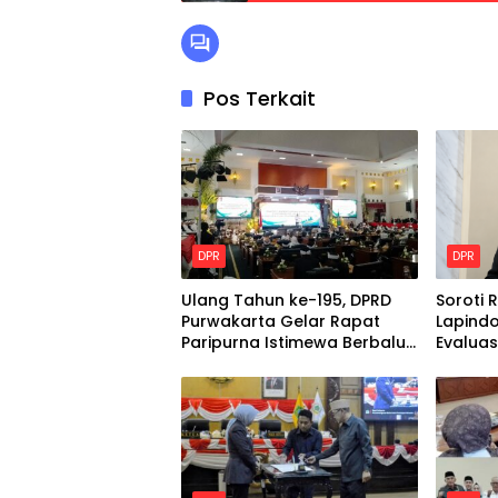
Pos Terkait
DPR
DPR
Ulang Tahun ke-195, DPRD
Soroti R
Purwakarta Gelar Rapat
Lapindo
Paripurna Istimewa Berbalut
Evaluas
Adat Sunda
Tanggu