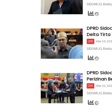
SIDOARJO, Eksklu
DPRD Sidoa
Delta Tirta
DPR
Mei 24, 20
SIDOARJO, Ekskl
DPRD Sidoa
Perizinan B
DPR
Mei 22, 20
SIDOARJO, Ekskl