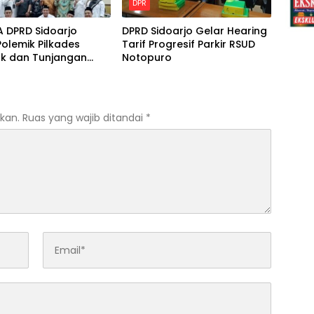
DPR
A DPRD Sidoarjo
DPRD Sidoarjo Gelar Hearing
olemik Pilkades
Tarif Progresif Parkir RSUD
ak dan Tunjangan
Notopuro
Tugas BPD
kan.
Ruas yang wajib ditandai
*