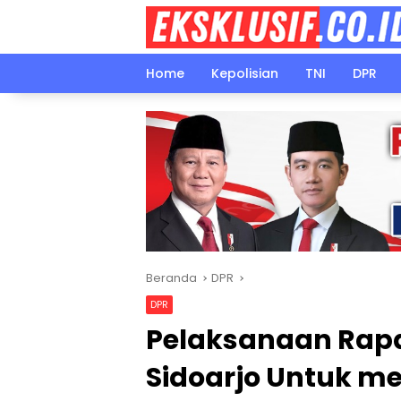
Langsung
ke
konten
Home
Kepolisian
TNI
DPR
Beranda
DPR
DPR
Pelaksanaan Rapa
Sidoarjo Untuk 