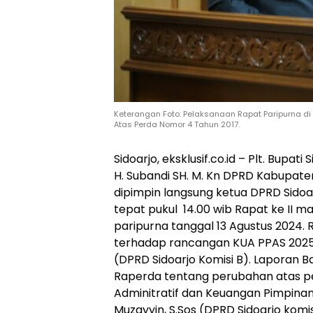
Keterangan Foto: Pelaksanaan Rapat Paripurna d
Atas Perda Nomor 4 Tahun 2017.
Sidoarjo, eksklusif.co.id – Plt. Bupati 
H. Subandi SH. M. Kn DPRD Kabupate
dipimpin langsung ketua DPRD Sidoa
tepat pukul 14.00 wib Rapat ke II ma
paripurna tanggal 13 Agustus 2024. 
terhadap rancangan KUA PPAS 2025 d
(DPRD Sidoarjo Komisi B). Laporan
Raperda tentang perubahan atas p
Adminitratif dan Keuangan Pimpin
Muzayyin, S.Sos (DPRD Sidoarjo komis