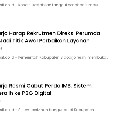
sif.co.id – Kondisi kestabilan tanggul penahan lumpur…
rjo Harap Rekrutmen Direksi Perumda
 Jadi Titik Awal Perbaikan Layanan
26
usif.co.id – Pemerintah Kabupaten Sidoarjo resmi membuka…
rjo Resmi Cabut Perda IMB, Sistem
eralih ke PBG Digital
26
usif.co.id – Sistem perizinan bangunan di Kabupaten…