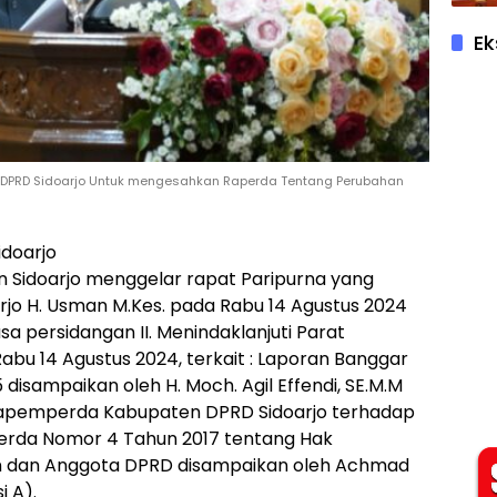
Ek
i DPRD Sidoarjo Untuk mengesahkan Raperda Tentang Perubahan
Sidoarjo
n Sidoarjo menggelar rapat Paripurna yang
rjo H. Usman M.Kes. pada Rabu 14 Agustus 2024
sa persidangan II. Menindaklanjuti Parat
Rabu 14 Agustus 2024, terkait : Laporan Banggar
isampaikan oleh H. Moch. Agil Effendi, SE.M.M
 Bapemperda Kabupaten DPRD Sidoarjo terhadap
erda Nomor 4 Tahun 2017 tentang Hak
an dan Anggota DPRD disampaikan oleh Achmad
i A).