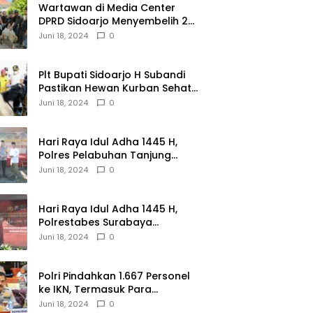
Wartawan di Media Center
DPRD Sidoarjo Menyembelih 2
Ekor Kambing
Juni 18, 2024
0
Plt Bupati Sidoarjo H Subandi
Pastikan Hewan Kurban Sehat
dan Aman
Juni 18, 2024
0
Hari Raya Idul Adha 1445 H,
Polres Pelabuhan Tanjung
Perak Salurkan 49 Hewan
Juni 18, 2024
0
Korban.
Hari Raya Idul Adha 1445 H,
Polrestabes Surabaya
Menerima dan Menyalurkan
Juni 18, 2024
0
143 Hewan Kurban
Polri Pindahkan 1.667 Personel
ke IKN, Termasuk Para
Jenderal.
Juni 18, 2024
0