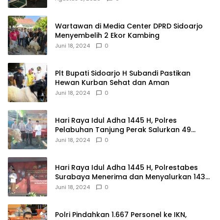
Wartawan di Media Center DPRD Sidoarjo
Menyembelih 2 Ekor Kambing
Juni 18, 2024
0
Plt Bupati Sidoarjo H Subandi Pastikan
Hewan Kurban Sehat dan Aman
Juni 18, 2024
0
Hari Raya Idul Adha 1445 H, Polres
Pelabuhan Tanjung Perak Salurkan 49
Hewan Korban.
Juni 18, 2024
0
Hari Raya Idul Adha 1445 H, Polrestabes
Surabaya Menerima dan Menyalurkan 143
Hewan Kurban
Juni 18, 2024
0
Polri Pindahkan 1.667 Personel ke IKN,