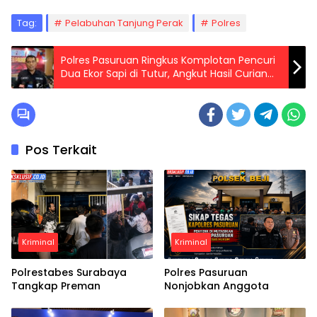
Tag:
Pelabuhan Tanjung Perak
Polres
Polres Pasuruan Ringkus Komplotan Pencuri
Dua Ekor Sapi di Tutur, Angkut Hasil Curian
Pakai Pick Up
Pos Terkait
Kriminal
Kriminal
Polrestabes Surabaya
Polres Pasuruan
Tangkap Preman
Nonjobkan Anggota