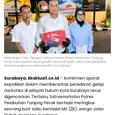
Keterangan Foto : Petugas Satresnarkoba Polres Pelabuhan Tanjung
Perak menunjukkan barang bukti sejumlah poket sabu hasil penyitaan
dari tersangka kurir berinisial MS di Surabaya.
Surabaya, Eksklusif.co.id
– Komitmen aparat
kepolisian dalam memberantas peredaran gelap
narkotika di wilayah hukum Kota Surabaya terus
digencarkan. Terbaru, Satresnarkoba Polres
Pelabuhan Tanjung Perak berhasil meringkus
seorang kurir sabu berinisial MS (28), warga Jalan