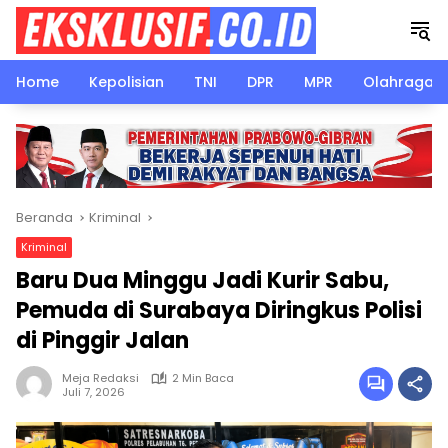
Langsung
ke
konten
Home
Kepolisian
TNI
DPR
MPR
Olahraga
Beranda
Kriminal
Kriminal
Baru Dua Minggu Jadi Kurir Sabu,
Pemuda di Surabaya Diringkus Polisi
di Pinggir Jalan
Meja Redaksi
2 Min Baca
Juli 7, 2026