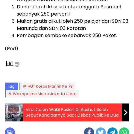
Donor darah khusus untuk anggota Pasmar 1
sebanyak 250 personil
Makan gratis diikuti oleh 250 pelajar dari SDN 03
Marunda dan SDN 03 Rorotan
Pembagian sembako sebanyak 250 Paket.
(Red)
Tag:
HUT Korps Marinir Ke 79
Wakapolres Metro Jakarta Utara
Viral Calon Wakil Paslon 01 Aushaf Salah
Sebut Kandidatnya Saat Debat Publik ke Dua