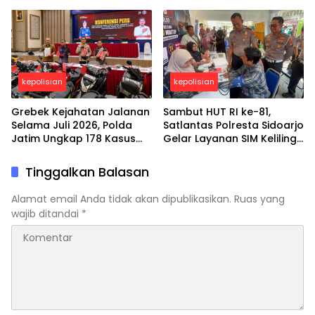
kepolisian
kepolisian
Grebek Kejahatan Jalanan
Sambut HUT RI ke-81,
Selama Juli 2026, Polda
Satlantas Polresta Sidoarjo
Jatim Ungkap 178 Kasus
Gelar Layanan SIM Keliling
3C dan Ringkus 206
24 Jam Selama 17 Hari
Tersangka
Nonstop
Tinggalkan Balasan
Alamat email Anda tidak akan dipublikasikan.
Ruas yang
wajib ditandai
*