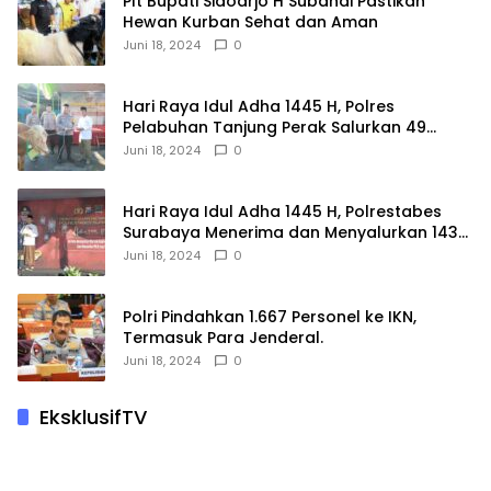
Plt Bupati Sidoarjo H Subandi Pastikan
Hewan Kurban Sehat dan Aman
Juni 18, 2024
0
Hari Raya Idul Adha 1445 H, Polres
Pelabuhan Tanjung Perak Salurkan 49
Hewan Korban.
Juni 18, 2024
0
Hari Raya Idul Adha 1445 H, Polrestabes
Surabaya Menerima dan Menyalurkan 143
Hewan Kurban
Juni 18, 2024
0
Polri Pindahkan 1.667 Personel ke IKN,
Termasuk Para Jenderal.
Juni 18, 2024
0
EksklusifTV