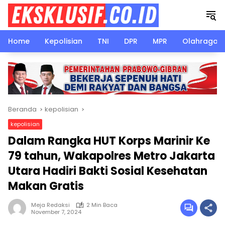
Langsung
ke
konten
Home
Kepolisian
TNI
DPR
MPR
Olahraga
Beranda
kepolisian
kepolisian
Dalam Rangka HUT Korps Marinir Ke
79 tahun, Wakapolres Metro Jakarta
Utara Hadiri Bakti Sosial Kesehatan
Makan Gratis
Meja Redaksi
2 Min Baca
November 7, 2024