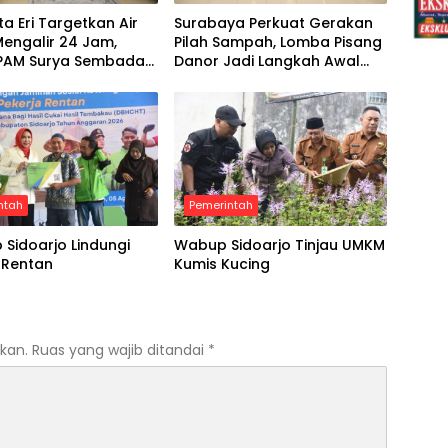
ta Eri Targetkan Air
Surabaya Perkuat Gerakan
Mengalir 24 Jam,
Pilah Sampah, Lomba Pisang
i PAM Surya Sembada
Danor Jadi Langkah Awal
 Libatkan Investor
Menuju Kampung Pancasila
ntah
Pemerintah
Sidoarjo Lindungi
Wabup Sidoarjo Tinjau UMKM
 Rentan
Kumis Kucing
kan.
Ruas yang wajib ditandai
*