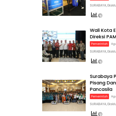
SURABAYA, Eksklu
Wali Kota E
Direksi PA
Pemerintah
Agu
SURABAYA, Ekskl
Surabaya P
Pisang Dan
Pancasila
Pemerintah
Agu
SURABAYA, Ekskl