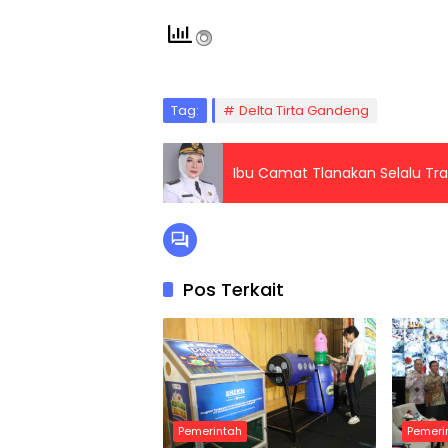
Tag:
Delta Tirta Gandeng
Ibu Camat Tlanakan Selalu Tr
Pos Terkait
Pemerintah
Pemeri