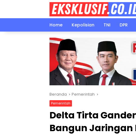
Langsung
ke
konten
Home
Kepolisian
TNI
DPR
Beranda
Pemerintah
Pemerintah
Delta Tirta Gande
Bangun Jaringan 