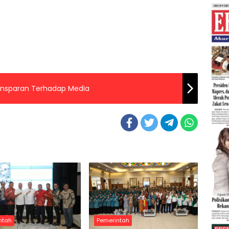
ansparan Terhadap Media
ntah
Pemerintah