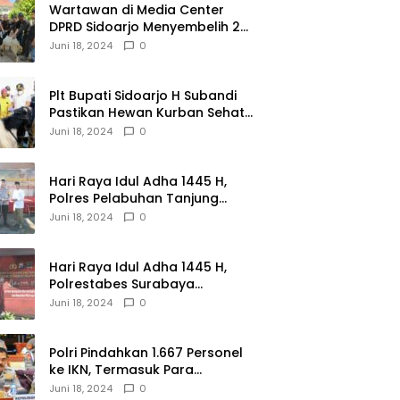
Wartawan di Media Center
DPRD Sidoarjo Menyembelih 2
Ekor Kambing
Juni 18, 2024
0
Plt Bupati Sidoarjo H Subandi
Pastikan Hewan Kurban Sehat
dan Aman
Juni 18, 2024
0
Hari Raya Idul Adha 1445 H,
Polres Pelabuhan Tanjung
Perak Salurkan 49 Hewan
Juni 18, 2024
0
Korban.
Hari Raya Idul Adha 1445 H,
Polrestabes Surabaya
Menerima dan Menyalurkan
Juni 18, 2024
0
143 Hewan Kurban
Polri Pindahkan 1.667 Personel
ke IKN, Termasuk Para
Jenderal.
Juni 18, 2024
0