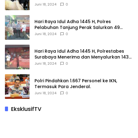
Juni 18, 2024
0
Hari Raya Idul Adha 1445 H, Polres
Pelabuhan Tanjung Perak Salurkan 49
Hewan Korban.
Juni 18, 2024
0
Hari Raya Idul Adha 1445 H, Polrestabes
Surabaya Menerima dan Menyalurkan 143
Hewan Kurban
Juni 18, 2024
0
Polri Pindahkan 1.667 Personel ke IKN,
Termasuk Para Jenderal.
Juni 18, 2024
0
EksklusifTV