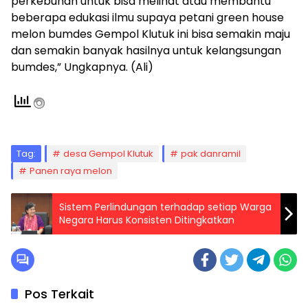
perkebunan untuk bisa melihat atau membantu
beberapa edukasi ilmu supaya petani green house
melon bumdes Gempol Klutuk ini bisa semakin maju
dan semakin banyak hasilnya untuk kelangsungan
bumdes,” Ungkapnya. (Ali)
Tag:
desa Gempol Klutuk
pak danramil
Panen raya melon
Sistem Perlindungan terhadap setiap Warga
Negara Harus Konsisten Ditingkatkan
Pos Terkait