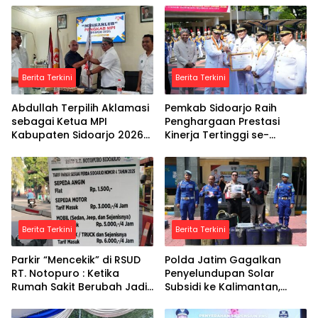
Berita Terkini
Berita Terkini
Abdullah Terpilih Aklamasi
Pemkab Sidoarjo Raih
sebagai Ketua MPI
Penghargaan Prestasi
Kabupaten Sidoarjo 2026–
Kinerja Tertinggi se-
2030
Indonesia
Berita Terkini
Berita Terkini
Parkir “Mencekik” di RSUD
Polda Jatim Gagalkan
RT. Notopuro : Ketika
Penyelundupan Solar
Rumah Sakit Berubah Jadi
Subsidi ke Kalimantan,
Ladang Bisnis
Tersangka Asal Blora
Diamankan