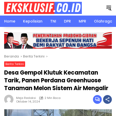
Langsung
ke
konten
Home
Kepolisian
TNI
DPR
MPR
Olahraga
Beranda
Berita Terkini
Berita Terkini
Desa Gempol Klutuk Kecamatan
Tarik, Panen Perdana Greenhuose
Tanaman Melon Sistem Air Mengalir
Meja Redaksi
2 Min Baca
Oktober 14, 2024