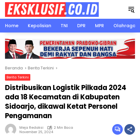
Langsung
ke
konten
Home
Kepolisian
TNI
DPR
MPR
Olahraga
Beranda
Berita Terkini
Berita Terkini
Distribusikan Logistik Pilkada 2024
ada 18 Kecamatan di Kabupaten
Sidoarjo, dikawal Ketat Personel
Pengamanan
Meja Redaksi
2 Min Baca
November 25, 2024