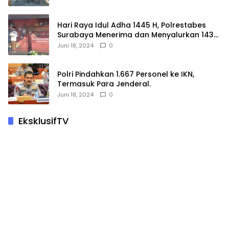
Hari Raya Idul Adha 1445 H, Polrestabes
Surabaya Menerima dan Menyalurkan 143
Hewan Kurban
Juni 18, 2024
0
Polri Pindahkan 1.667 Personel ke IKN,
Termasuk Para Jenderal.
Juni 18, 2024
0
EksklusifTV