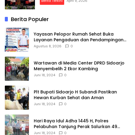
Berita Terkini
April 9, 2026
Berita Populer
Yayasan Pelopor Rumah Sehat Buka
Layanan Pengaduan dan Pendampingan
Rehabilitasi NAPZA 24 Jam
Agustus 8, 2026
0
Wartawan di Media Center DPRD Sidoarjo
Menyembelih 2 Ekor Kambing
Juni 18, 2024
0
Plt Bupati Sidoarjo H Subandi Pastikan
Hewan Kurban Sehat dan Aman
Juni 18, 2024
0
Hari Raya Idul Adha 1445 H, Polres
Pelabuhan Tanjung Perak Salurkan 49
Hewan Korban.
Juni 18, 2024
0