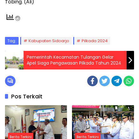
Tobing. (Ali)
Tag:
Kabupaten Sidoarjo
Pilkada 2024
Pemerintah Kecamatan Tulangan Gelar
Apel Siaga Pengawasan Pilkada Tahun 2024
Pos Terkait
Berita Terkini
Berita Terkini