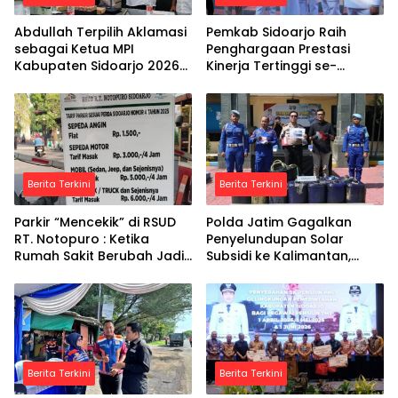
Abdullah Terpilih Aklamasi
Pemkab Sidoarjo Raih
sebagai Ketua MPI
Penghargaan Prestasi
Kabupaten Sidoarjo 2026–
Kinerja Tertinggi se-
2030
Indonesia
Berita Terkini
Berita Terkini
Parkir “Mencekik” di RSUD
Polda Jatim Gagalkan
RT. Notopuro : Ketika
Penyelundupan Solar
Rumah Sakit Berubah Jadi
Subsidi ke Kalimantan,
Ladang Bisnis
Tersangka Asal Blora
Diamankan
Berita Terkini
Berita Terkini