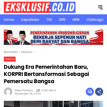
Langsung
ke
konten
Home
Kepolisian
TNI
DPR
MPR
Olahraga
Beranda
Hukum
Hukum
Dukung Era Pemerintahan Baru,
KORPRI Bertansformasi Sebagai
Pemersatu Bangsa
Meja Redaksi
2 Min Baca
November 29, 2024