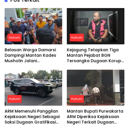
Hukum
Hukum
Belasan Warga Damarsi
Kejagung Tetapkan Tiga
Dampingi Mantan Kades
Mantan Pejabat BGN
Musholin Jalani
Tersangka Dugaan Korupsi
Pemeriksaan di Kejari
Program MBG
Sidoarjo
Hukum
Hukum
ARM Memenuhi Panggilan
Mantan Bupati Purwakarta
Kejaksaan Negeri Sebagai
ARM Diperiksa Kejaksaan
Saksi Dugaan Gratifikasi
Negeri Terkait Dugaan
Mobil Mewah
Gratifikasi Mobil Mewah