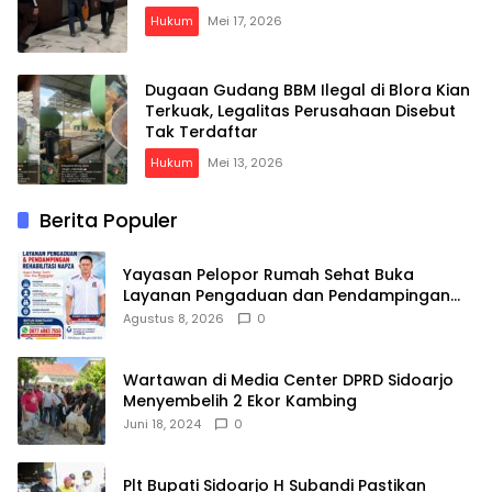
Hukum
Mei 17, 2026
Dugaan Gudang BBM Ilegal di Blora Kian
Terkuak, Legalitas Perusahaan Disebut
Tak Terdaftar
Hukum
Mei 13, 2026
Berita Populer
Yayasan Pelopor Rumah Sehat Buka
Layanan Pengaduan dan Pendampingan
Rehabilitasi NAPZA 24 Jam
Agustus 8, 2026
0
Wartawan di Media Center DPRD Sidoarjo
Menyembelih 2 Ekor Kambing
Juni 18, 2024
0
Plt Bupati Sidoarjo H Subandi Pastikan