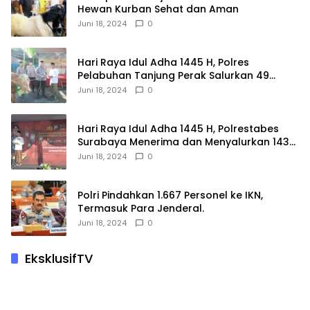
Hewan Kurban Sehat dan Aman
Juni 18, 2024
0
Hari Raya Idul Adha 1445 H, Polres
Pelabuhan Tanjung Perak Salurkan 49
Hewan Korban.
Juni 18, 2024
0
Hari Raya Idul Adha 1445 H, Polrestabes
Surabaya Menerima dan Menyalurkan 143
Hewan Kurban
Juni 18, 2024
0
Polri Pindahkan 1.667 Personel ke IKN,
Termasuk Para Jenderal.
Juni 18, 2024
0
EksklusifTV