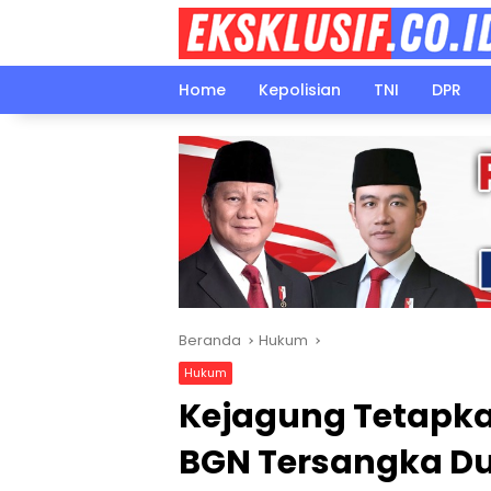
Langsung
ke
konten
Home
Kepolisian
TNI
DPR
Beranda
Hukum
Hukum
Kejagung Tetapka
BGN Tersangka D