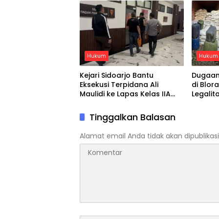
Hukum
Hukum
Kejari Sidoarjo Bantu
Dugaan
Eksekusi Terpidana Ali
di Blor
Maulidi ke Lapas Kelas IIA
Legalit
Sidoarjo
Disebut
Tinggalkan Balasan
Alamat email Anda tidak akan dipublikasi