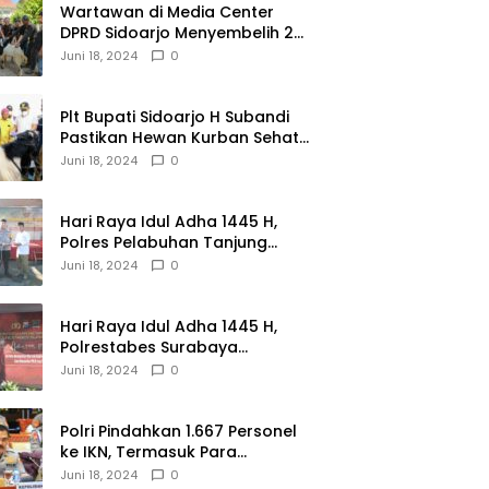
Wartawan di Media Center
DPRD Sidoarjo Menyembelih 2
Ekor Kambing
Juni 18, 2024
0
Plt Bupati Sidoarjo H Subandi
Pastikan Hewan Kurban Sehat
dan Aman
Juni 18, 2024
0
Hari Raya Idul Adha 1445 H,
Polres Pelabuhan Tanjung
Perak Salurkan 49 Hewan
Juni 18, 2024
0
Korban.
Hari Raya Idul Adha 1445 H,
Polrestabes Surabaya
Menerima dan Menyalurkan
Juni 18, 2024
0
143 Hewan Kurban
Polri Pindahkan 1.667 Personel
ke IKN, Termasuk Para
Jenderal.
Juni 18, 2024
0