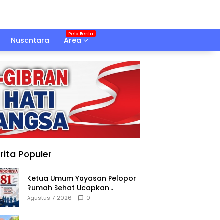
Nusantara
Area
rita Populer
Ketua Umum Yayasan Pelopor
Rumah Sehat Ucapkan
Dirgahayu RI ke-81
Agustus 7, 2026
0