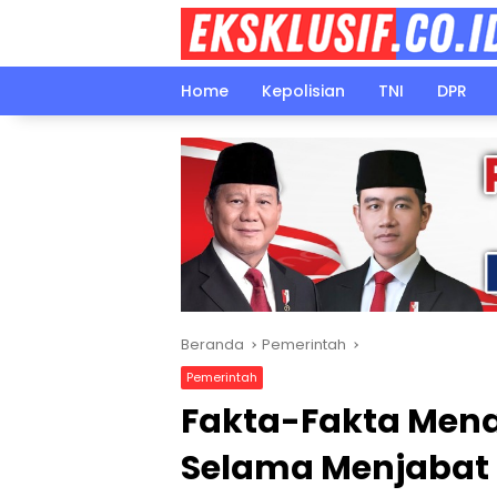
Langsung
ke
konten
Home
Kepolisian
TNI
DPR
Beranda
Pemerintah
Pemerintah
Fakta-Fakta Mena
Selama Menjabat 