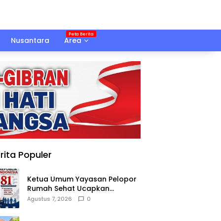
Nusantara
Area
rita Populer
Ketua Umum Yayasan Pelopor
Rumah Sehat Ucapkan
Dirgahayu RI ke-81
Agustus 7, 2026
0