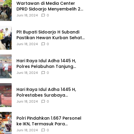
Wartawan di Media Center
DPRD Sidoarjo Menyembelih 2
Ekor Kambing
Juni 18, 2024
0
Plt Bupati Sidoarjo H Subandi
Pastikan Hewan Kurban Sehat
dan Aman
Juni 18, 2024
0
Hari Raya Idul Adha 1445 H,
Polres Pelabuhan Tanjung
Perak Salurkan 49 Hewan
Juni 18, 2024
0
Korban.
Hari Raya Idul Adha 1445 H,
Polrestabes Surabaya
Menerima dan Menyalurkan
Juni 18, 2024
0
143 Hewan Kurban
Polri Pindahkan 1.667 Personel
ke IKN, Termasuk Para
Jenderal.
Juni 18, 2024
0