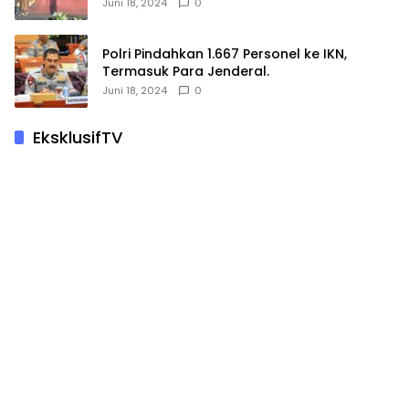
Hewan Kurban
Juni 18, 2024
0
Polri Pindahkan 1.667 Personel ke IKN,
Termasuk Para Jenderal.
Juni 18, 2024
0
EksklusifTV