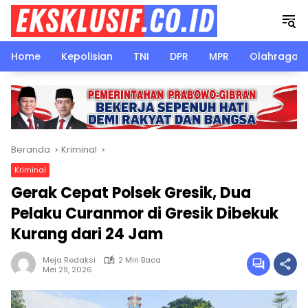
Langsung
ke
konten
Home
Kepolisian
TNI
DPR
MPR
Olahraga
Beranda
Kriminal
Kriminal
Gerak Cepat Polsek Gresik, Dua
Pelaku Curanmor di Gresik Dibekuk
Kurang dari 24 Jam
Meja Redaksi
2 Min Baca
Mei 29, 2026