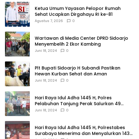
Ketua Umum Yayasan Pelopor Rumah
Sehat Ucapkan Dirgahayu RI ke-81
Agustus 7, 2026
0
Wartawan di Media Center DPRD Sidoarjo
Menyembelih 2 Ekor Kambing
Juni 18, 2024
0
Plt Bupati Sidoarjo H Subandi Pastikan
Hewan Kurban Sehat dan Aman
Juni 18, 2024
0
Hari Raya Idul Adha 1445 H, Polres
Pelabuhan Tanjung Perak Salurkan 49
Hewan Korban.
Juni 18, 2024
0
Hari Raya Idul Adha 1445 H, Polrestabes
Surabaya Menerima dan Menyalurkan 143