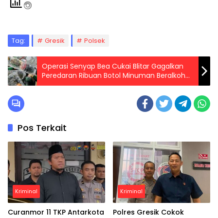
Tag:
Gresik
Polsek
Operasi Senyap Bea Cukai Blitar Gagalkan
Peredaran Ribuan Botol Minuman Beralkohol
Ilegal
Pos Terkait
Kriminal
Kriminal
Curanmor 11 TKP Antarkota
Polres Gresik Cokok