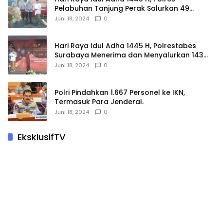
Pelabuhan Tanjung Perak Salurkan 49
Hewan Korban.
Juni 18, 2024
0
Hari Raya Idul Adha 1445 H, Polrestabes
Surabaya Menerima dan Menyalurkan 143
Hewan Kurban
Juni 18, 2024
0
Polri Pindahkan 1.667 Personel ke IKN,
Termasuk Para Jenderal.
Juni 18, 2024
0
EksklusifTV