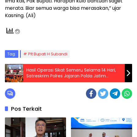
lima kali, Pak Bupati. Harapan kulo bantuan saget
merata. Biar semua warga bisa merasakan,” ujar
Kasning. (Ali)
Tag:
Plt Bupati H Subandi
Hasil Operasi Sikat Semeru Selama 14 Hari,
Satreskrim Polres Jajaran Polda Jatim
Ungkap 1.380 Kasus Dan Amankan 1.120
Tersangka
Pos Terkait