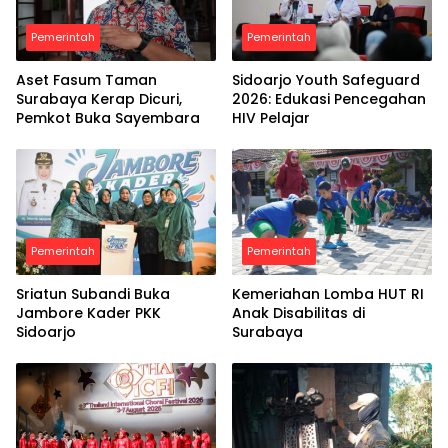
Pemerintah
Pemerintah
Aset Fasum Taman
Sidoarjo Youth Safeguard
Surabaya Kerap Dicuri,
2026: Edukasi Pencegahan
Pemkot Buka Sayembara
HIV Pelajar
Pemerintah
Pemerintah
Sriatun Subandi Buka
Kemeriahan Lomba HUT RI
Jambore Kader PKK
Anak Disabilitas di
Sidoarjo
Surabaya