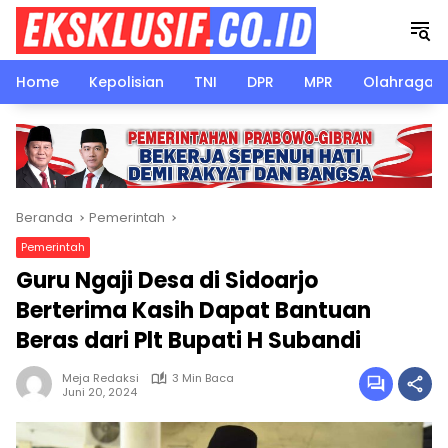
Langsung
ke
konten
Home
Kepolisian
TNI
DPR
MPR
Olahraga
Beranda
Pemerintah
Pemerintah
Guru Ngaji Desa di Sidoarjo
Berterima Kasih Dapat Bantuan
Beras dari Plt Bupati H Subandi
Meja Redaksi
3 Min Baca
Juni 20, 2024