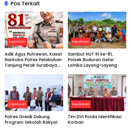
Pos Terkait
kepolisian
kepolisian
Adik Agus Putrawan, Kasat
Sambut HUT RI ke-81,
Narkoba Polres Pelabuhan
Polsek Buduran Gelar
Tanjung Perak Surabaya.
Lomba Layang-Layang
Mengucapkan Selamat
Peringatan Dirgahayu
Republik Indonesia ke-81
Th, 17 Agustus 2026
kepolisian
kepolisian
Polres Gresik Dukung
Tim DVI Polda Identifikasi
Program Sekolah Rakyat
Korban