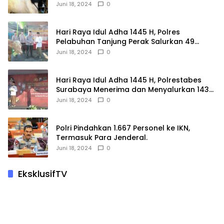
Juni 18, 2024
0
Hari Raya Idul Adha 1445 H, Polres
Pelabuhan Tanjung Perak Salurkan 49
Hewan Korban.
Juni 18, 2024
0
Hari Raya Idul Adha 1445 H, Polrestabes
Surabaya Menerima dan Menyalurkan 143
Hewan Kurban
Juni 18, 2024
0
Polri Pindahkan 1.667 Personel ke IKN,
Termasuk Para Jenderal.
Juni 18, 2024
0
EksklusifTV