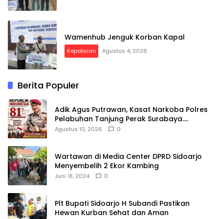
Wamenhub Jenguk Korban Kapal
Kepolisian
Agustus 4, 2026
Berita Populer
Adik Agus Putrawan, Kasat Narkoba Polres
Pelabuhan Tanjung Perak Surabaya.
Mengucapkan Selamat Peringatan
Agustus 10, 2026
0
Dirgahayu Republik Indonesia ke-81 Th, 17
Agustus 2026
Wartawan di Media Center DPRD Sidoarjo
Menyembelih 2 Ekor Kambing
Juni 18, 2024
0
Plt Bupati Sidoarjo H Subandi Pastikan
Hewan Kurban Sehat dan Aman