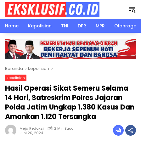
Langsung
ke
konten
Home
Kepolisian
TNI
DPR
MPR
Olahraga
Beranda
kepolisian
kepolisian
Hasil Operasi Sikat Semeru Selama
14 Hari, Satreskrim Polres Jajaran
Polda Jatim Ungkap 1.380 Kasus Dan
Amankan 1.120 Tersangka
Meja Redaksi
2 Min Baca
Juni 20, 2024