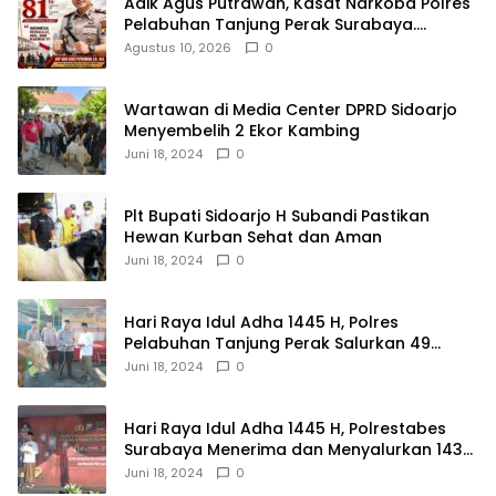
Adik Agus Putrawan, Kasat Narkoba Polres
Pelabuhan Tanjung Perak Surabaya.
Mengucapkan Selamat Peringatan
Agustus 10, 2026
0
Dirgahayu Republik Indonesia ke-81 Th, 17
Agustus 2026
Wartawan di Media Center DPRD Sidoarjo
Menyembelih 2 Ekor Kambing
Juni 18, 2024
0
Plt Bupati Sidoarjo H Subandi Pastikan
Hewan Kurban Sehat dan Aman
Juni 18, 2024
0
Hari Raya Idul Adha 1445 H, Polres
Pelabuhan Tanjung Perak Salurkan 49
Hewan Korban.
Juni 18, 2024
0
Hari Raya Idul Adha 1445 H, Polrestabes
Surabaya Menerima dan Menyalurkan 143
Hewan Kurban
Juni 18, 2024
0