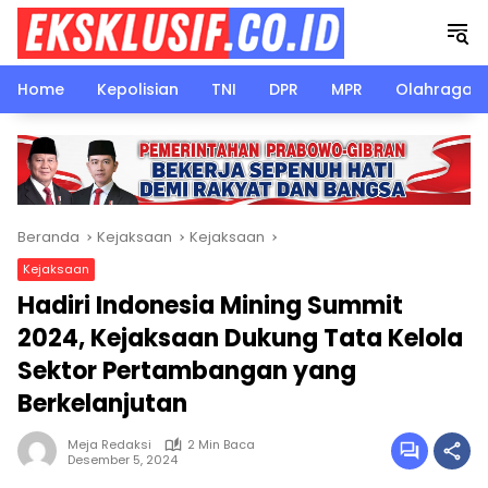
Langsung
ke
konten
Home
Kepolisian
TNI
DPR
MPR
Olahraga
Beranda
Kejaksaan
Kejaksaan
Kejaksaan
Hadiri Indonesia Mining Summit
2024, Kejaksaan Dukung Tata Kelola
Sektor Pertambangan yang
Berkelanjutan
Meja Redaksi
2 Min Baca
Desember 5, 2024