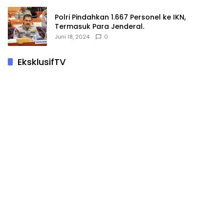
Polri Pindahkan 1.667 Personel ke IKN,
Termasuk Para Jenderal.
Juni 18, 2024
0
EksklusifTV