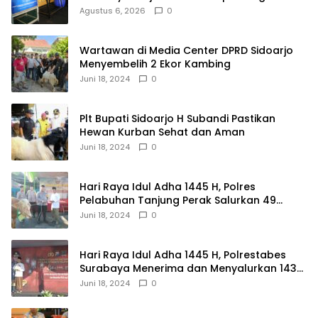
dari Rumah
Agustus 6, 2026
0
Wartawan di Media Center DPRD Sidoarjo
Menyembelih 2 Ekor Kambing
Juni 18, 2024
0
Plt Bupati Sidoarjo H Subandi Pastikan
Hewan Kurban Sehat dan Aman
Juni 18, 2024
0
Hari Raya Idul Adha 1445 H, Polres
Pelabuhan Tanjung Perak Salurkan 49
Hewan Korban.
Juni 18, 2024
0
Hari Raya Idul Adha 1445 H, Polrestabes
Surabaya Menerima dan Menyalurkan 143
Hewan Kurban
Juni 18, 2024
0