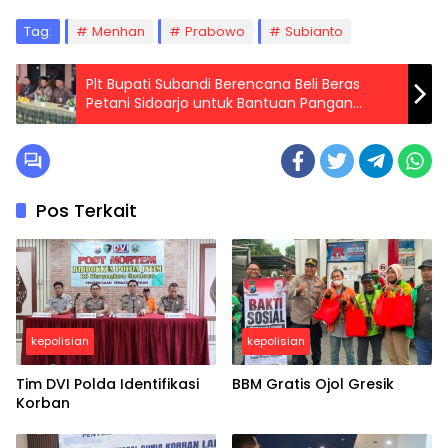
Tag:
Menhan
Prabowo
Subianto
Plt Bupati Subandi Berencana Beli Beras
Petani Sidoarjo untuk Bantuan Pangan
Warga Sidoarjo Juga
Pos Terkait
kepolisian
kepolisian
Tim DVI Polda Identifikasi
BBM Gratis Ojol Gresik
Korban