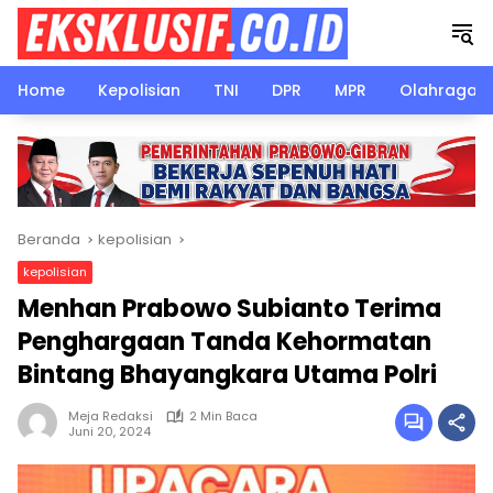
Langsung
ke
konten
Home
Kepolisian
TNI
DPR
MPR
Olahraga
Beranda
kepolisian
kepolisian
Menhan Prabowo Subianto Terima
Penghargaan Tanda Kehormatan
Bintang Bhayangkara Utama Polri
Meja Redaksi
2 Min Baca
Juni 20, 2024