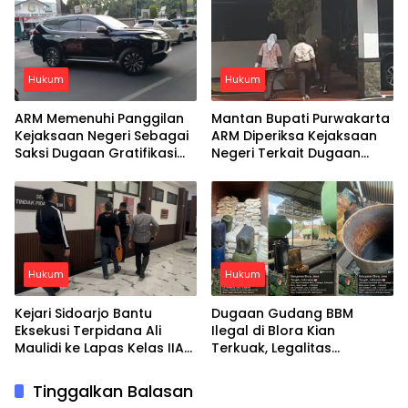
Hukum
Hukum
ARM Memenuhi Panggilan
Mantan Bupati Purwakarta
Kejaksaan Negeri Sebagai
ARM Diperiksa Kejaksaan
Saksi Dugaan Gratifikasi
Negeri Terkait Dugaan
Mobil Mewah
Gratifikasi Mobil Mewah
Hukum
Hukum
Kejari Sidoarjo Bantu
Dugaan Gudang BBM
Eksekusi Terpidana Ali
Ilegal di Blora Kian
Maulidi ke Lapas Kelas IIA
Terkuak, Legalitas
Sidoarjo
Perusahaan Disebut Tak
Terdaftar
Tinggalkan Balasan