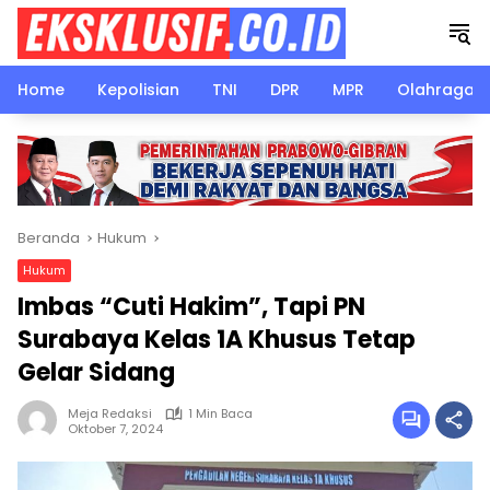
Langsung
ke
konten
Home
Kepolisian
TNI
DPR
MPR
Olahraga
Beranda
Hukum
Hukum
Imbas “Cuti Hakim”, Tapi PN
Surabaya Kelas 1A Khusus Tetap
Gelar Sidang
Meja Redaksi
1 Min Baca
Oktober 7, 2024