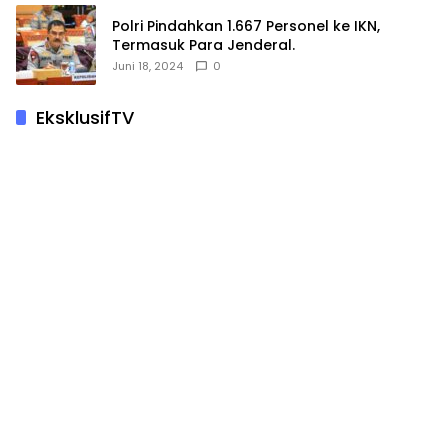
Polri Pindahkan 1.667 Personel ke IKN,
Termasuk Para Jenderal.
Juni 18, 2024
0
EksklusifTV