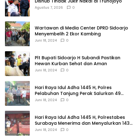
Dishub Tindak Jukir Nakal di Trunojoyo
Agustus 7, 2026
0
Wartawan di Media Center DPRD Sidoarjo
Menyembelih 2 Ekor Kambing
Juni 18, 2024
0
Plt Bupati Sidoarjo H Subandi Pastikan
Hewan Kurban Sehat dan Aman
Juni 18, 2024
0
Hari Raya Idul Adha 1445 H, Polres
Pelabuhan Tanjung Perak Salurkan 49
Hewan Korban.
Juni 18, 2024
0
Hari Raya Idul Adha 1445 H, Polrestabes
Surabaya Menerima dan Menyalurkan 143
Hewan Kurban
Juni 18, 2024
0