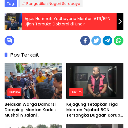
Tag:
Pengadilan Negeri Surabaya
Agus Harimuti Yudhoyono Menteri ATR/BPN
Ujian Terbuka Doktoral di Unair
Pos Terkait
Hukum
Hukum
Belasan Warga Damarsi
Kejagung Tetapkan Tiga
Dampingi Mantan Kades
Mantan Pejabat BGN
Musholin Jalani
Tersangka Dugaan Korupsi
Pemeriksaan di Kejari
Program MBG
Sidoarjo