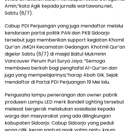
Amin,”kata Agik kepada jurnalis wartawanu.net,
Sabtu (6/7).
Cabup PDI Perjuangan yang juga mendaftar melalui
kendaraan partai politik PAN dan PKB Sidoarjo
tersebut juga memberikan support kegiatan Khomil
Qur’an JMQH Kecamatan Gedangan. Khotmil Qur’an
digelar Sabtu (6/7) di masjid Baitul Mukminin
Vancouver Perum Puri Surya Jaya. “Semoga
membawa berkah bagi penghafal Al-Qur’an dan
juga yang mempelajarinya,”harap Abah Gik. Sejak
mendaftar di Partai PDI Perjuangan 19 Mei lalu.
Pengusaha lampu penerangan dan owner pabrik
produsen Lampu LED merk Bandell Lighting tersebut
melesat bergerak melakukan sosialisasi kepada
warga dan masyarakat yang ada dilingkungan
kabupaten Sidoarjo. Cabup Sidoarjo yang peduli
wong cilik, kerap santuni anak yatim piatu, kaum