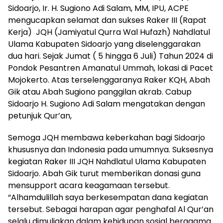
Sidoarjo, Ir. H. Sugiono Adi Salam, MM, IPU, ACPE
mengucapkan selamat dan sukses Raker III (Rapat
Kerja) JQH (Jamiyatul Qurra Wal Hufazh) Nahdlatul
Ulama Kabupaten Sidoarjo yang diselenggarakan
dua hari. Sejak Jumat ( 5 hingga 6 Juli) Tahun 2024 di
Pondok Pesantren Amanatul Ummah, lokasi di Pacet
Mojokerto. Atas terselenggaranya Raker KQH, Abah
Gik atau Abah Sugiono panggilan akrab. Cabup
Sidoarjo H. Sugiono Adi Salam mengatakan dengan
petunjuk Qur’an,
Semoga JQH membawa keberkahan bagi Sidoarjo
khususnya dan Indonesia pada umumnya. Suksesnya
kegiatan Raker III JQH Nahdlatul Ulama Kabupaten
Sidoarjo. Abah Gik turut memberikan donasi guna
mensupport acara keagamaan tersebut.
“Alhamdulillah saya berkesempatan dana kegiatan
tersebut. Sebagai harapan agar penghafal Al Qur’an
selalu dimuliakan dalam kehidupan sosial beragama.