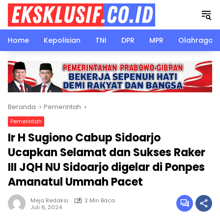
Langsung
ke
konten
Home
Kepolisian
TNI
DPR
MPR
Olahraga
Beranda
Pemerintah
Pemerintah
Ir H Sugiono Cabup Sidoarjo
Ucapkan Selamat dan Sukses Raker
III JQH NU Sidoarjo digelar di Ponpes
Amanatul Ummah Pacet
Meja Redaksi
2 Min Baca
Juli 6, 2024