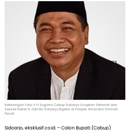
Keterangan Foto: Ir H Sugiono Cabup Sidoarjo Ucapkan Selamat dan
Sukses Raker III JQH NU Sidoarjo Digelar di Ponpes Amanatul Ummah
Pacet.
Sidoarjo, eksklusif.co.id. – Calon Bupati (Cabup)