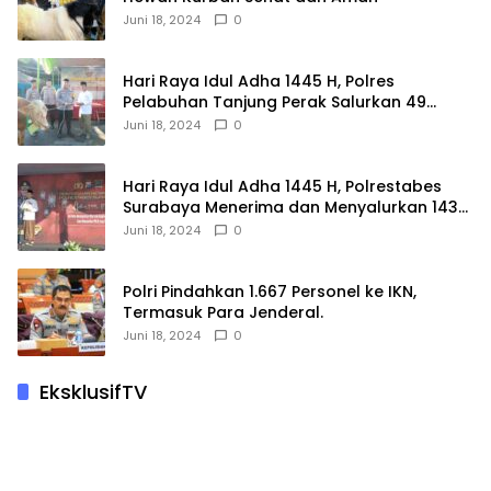
Juni 18, 2024
0
Hari Raya Idul Adha 1445 H, Polres
Pelabuhan Tanjung Perak Salurkan 49
Hewan Korban.
Juni 18, 2024
0
Hari Raya Idul Adha 1445 H, Polrestabes
Surabaya Menerima dan Menyalurkan 143
Hewan Kurban
Juni 18, 2024
0
Polri Pindahkan 1.667 Personel ke IKN,
Termasuk Para Jenderal.
Juni 18, 2024
0
EksklusifTV