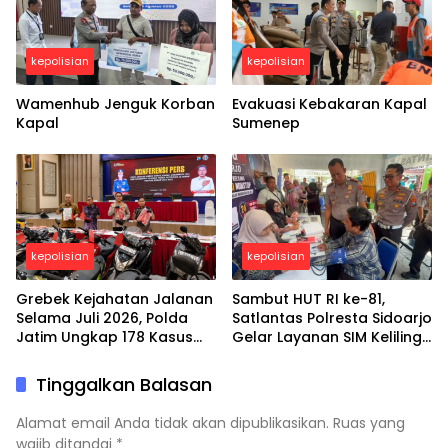
kepolisian
kepolisian
Wamenhub Jenguk Korban
Evakuasi Kebakaran Kapal
Kapal
Sumenep
kepolisian
kepolisian
Grebek Kejahatan Jalanan
Sambut HUT RI ke-81,
Selama Juli 2026, Polda
Satlantas Polresta Sidoarjo
Jatim Ungkap 178 Kasus
Gelar Layanan SIM Keliling
3C dan Ringkus 206
24 Jam Selama 17 Hari
Tersangka
Nonstop
Tinggalkan Balasan
Alamat email Anda tidak akan dipublikasikan.
Ruas yang
wajib ditandai
*