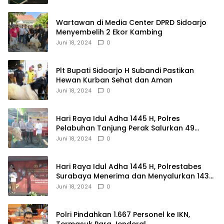
Wartawan di Media Center DPRD Sidoarjo
Menyembelih 2 Ekor Kambing
Juni 18, 2024
0
Plt Bupati Sidoarjo H Subandi Pastikan
Hewan Kurban Sehat dan Aman
Juni 18, 2024
0
Hari Raya Idul Adha 1445 H, Polres
Pelabuhan Tanjung Perak Salurkan 49
Hewan Korban.
Juni 18, 2024
0
Hari Raya Idul Adha 1445 H, Polrestabes
Surabaya Menerima dan Menyalurkan 143
Hewan Kurban
Juni 18, 2024
0
Polri Pindahkan 1.667 Personel ke IKN,