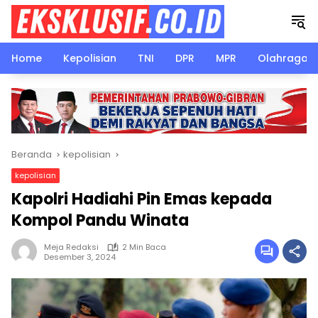
Langsung
ke
konten
Home
Kepolisian
TNI
DPR
MPR
Olahraga
Beranda
kepolisian
kepolisian
Kapolri Hadiahi Pin Emas kepada
Kompol Pandu Winata
Meja Redaksi
2 Min Baca
Desember 3, 2024