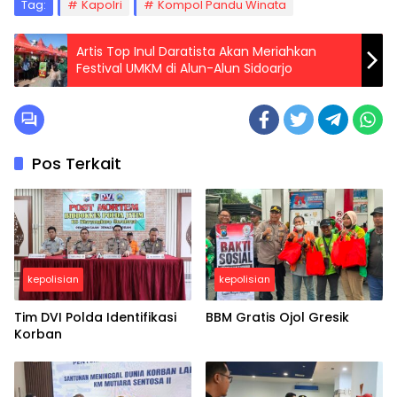
Tag:
Kapolri
Kompol Pandu Winata
Artis Top Inul Daratista Akan Meriahkan
Festival UMKM di Alun-Alun Sidoarjo
Pos Terkait
kepolisian
kepolisian
Tim DVI Polda Identifikasi
BBM Gratis Ojol Gresik
Korban