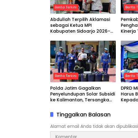
Berita Terkini
Berita T
Abdullah Terpilih Aklamasi
Pemkab 
sebagai Ketua MPI
Pengha
Kabupaten Sidoarjo 2026–
Kinerja
2030
Indone
Berita Terkini
Berita T
Polda Jatim Gagalkan
DPRD Mi
Penyelundupan Solar Subsidi
Harus B
ke Kalimantan, Tersangka
Kepada
Asal Blora Diamankan
Tinggalkan Balasan
Alamat email Anda tidak akan dipublikasi