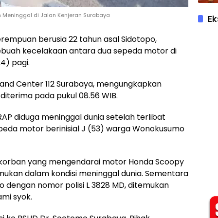
 Meninggal di Jalan Kenjeran Surabaya
Ek
perempuan berusia 22 tahun asal Sidotopo,
ebuah kecelakaan antara dua sepeda motor di
4) pagi.
mmand Center 112 Surabaya, mengungkapkan
diterima pada pukul 08.56 WIB.
RAP diduga meninggal dunia setelah terlibat
eda motor berinisial J (53) warga Wonokusumo
an, korban yang mengendarai motor Honda Scoopy
emukan dalam kondisi meninggal dunia. Sementara
io dengan nomor polisi L 3828 MD, ditemukan
mi syok.