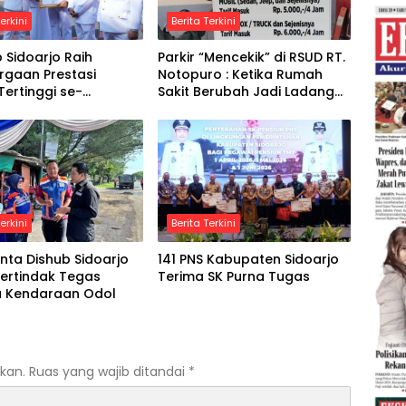
erkini
Berita Terkini
Sidoarjo Raih
Parkir “Mencekik” di RSUD RT.
rgaan Prestasi
Notopuro : Ketika Rumah
 Tertinggi se-
Sakit Berubah Jadi Ladang
sia
Bisnis
erkini
Berita Terkini
nta Dishub Sidoarjo
141 PNS Kabupaten Sidoarjo
ertindak Tegas
Terima SK Purna Tugas
 Kendaraan Odol
kan.
Ruas yang wajib ditandai
*