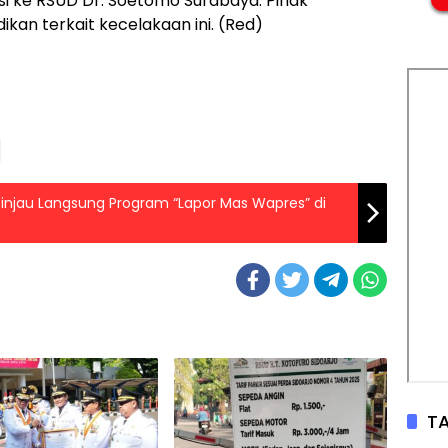
i ke RSUD Dr. Soetomo Surabaya. Pihak
ikan terkait kecelakaan ini. (Red)
injau Langsung Program “Lapor Mas Wapres” di
TA