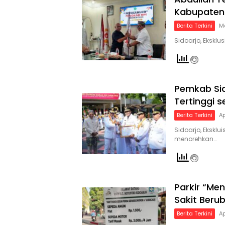
Kabupaten
Berita Terkini
Me
Sidoarjo, Eksklu
Pemkab Sid
Tertinggi 
Berita Terkini
Ap
Sidoarjo, Eksklu
menorehkan…
Parkir “Me
Sakit Beru
Berita Terkini
Ap