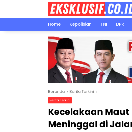
Langsung
ke
konten
Home
Kepolisian
TNI
DPR
Beranda
Berita Terkini
Berita Terkini
Kecelakaan Maut
Meninggal di Jal