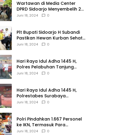
Wartawan di Media Center
DPRD Sidoarjo Menyembelih 2
Ekor Kambing
Juni 18, 2024
0
Plt Bupati Sidoarjo H Subandi
Pastikan Hewan Kurban Sehat
dan Aman
Juni 18, 2024
0
Hari Raya Idul Adha 1445 H,
Polres Pelabuhan Tanjung
Perak Salurkan 49 Hewan
Juni 18, 2024
0
Korban.
Hari Raya Idul Adha 1445 H,
Polrestabes Surabaya
Menerima dan Menyalurkan
Juni 18, 2024
0
143 Hewan Kurban
Polri Pindahkan 1.667 Personel
ke IKN, Termasuk Para
Jenderal.
Juni 18, 2024
0