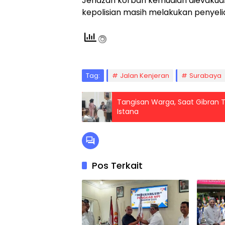
Jenazah korban kemudian dievakuas
kepolisian masih melakukan penyelid
Tag:
Jalan Kenjeran
Surabaya
Tangisan Warga, Saat Gibran T
Istana
Pos Terkait