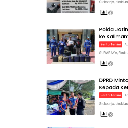
Sidoarjo, eksklus
Polda Jati
ke Kaliman
Berita Terkini
Ap
SURABAYA, Eksklus
DPRD Minta
Kepada Ke
Berita Terkini
Ap
Sidoarjo, eksklu