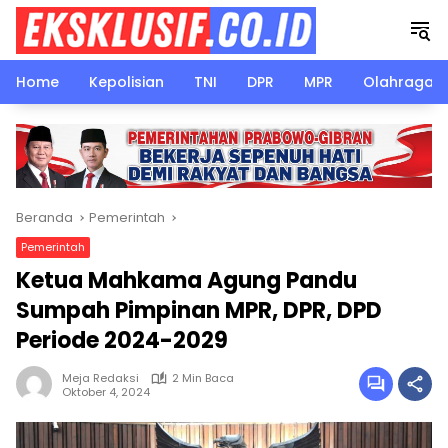
Langsung
ke
konten
Home
Kepolisian
TNI
DPR
MPR
Olahraga
Beranda
Pemerintah
Pemerintah
Ketua Mahkama Agung Pandu
Sumpah Pimpinan MPR, DPR, DPD
Periode 2024-2029
Meja Redaksi
2 Min Baca
Oktober 4, 2024