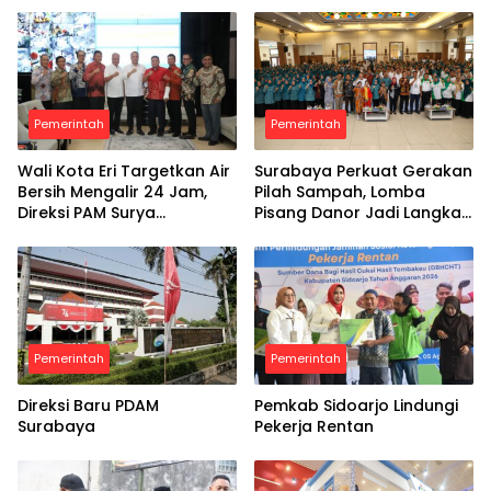
Pemerintah
Pemerintah
Wali Kota Eri Targetkan Air
Surabaya Perkuat Gerakan
Bersih Mengalir 24 Jam,
Pilah Sampah, Lomba
Direksi PAM Surya
Pisang Danor Jadi Langkah
Sembada Diminta Libatkan
Awal Menuju Kampung
Investor
Pancasila
Pemerintah
Pemerintah
Direksi Baru PDAM
Pemkab Sidoarjo Lindungi
Surabaya
Pekerja Rentan