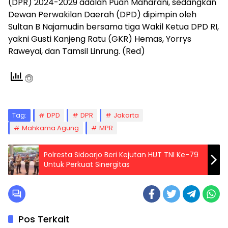
(DPR) 2024-2029 adalah Puan Maharani, sedangkan
Dewan Perwakilan Daerah (DPD) dipimpin oleh
Sultan B Najamudin bersama tiga Wakil Ketua DPD RI,
yakni Gusti Kanjeng Ratu (GKR) Hemas, Yorrys
Raweyai, dan Tamsil Linrung. (Red)
Tag:
DPD
DPR
Jakarta
Mahkama Agung
MPR
Polresta Sidoarjo Beri Kejutan HUT TNI Ke-79
Untuk Perkuat Sinergitas
Pos Terkait