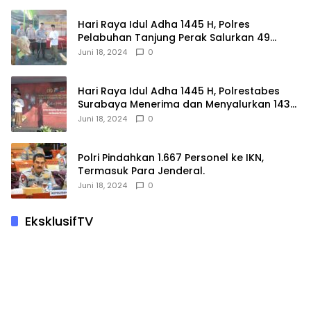
Hari Raya Idul Adha 1445 H, Polres
Pelabuhan Tanjung Perak Salurkan 49
Hewan Korban.
Juni 18, 2024
0
Hari Raya Idul Adha 1445 H, Polrestabes
Surabaya Menerima dan Menyalurkan 143
Hewan Kurban
Juni 18, 2024
0
Polri Pindahkan 1.667 Personel ke IKN,
Termasuk Para Jenderal.
Juni 18, 2024
0
EksklusifTV